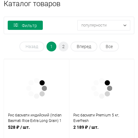
Каталог товаров
популярности
Фильтр
Назад
1
2
Вперед
Все
Рис басмати индийский (Indian
Рис басмати Premium 5 кг,
Basmati Rice Extra Long Grain) 1
Everfresh
кг, Nano Sri
528 ₽
/ шт.
2 189 ₽
/ шт.