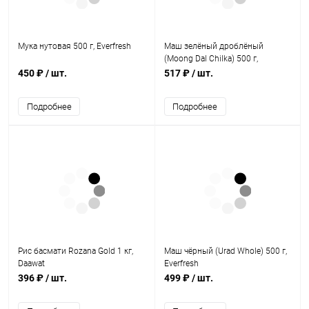
Мука нутовая 500 г, Everfresh
Маш зелёный дроблёный
(Moong Dal Chilka) 500 г,
Everfresh
450 ₽
/ шт.
517 ₽
/ шт.
Подробнее
Подробнее
Рис басмати Rozana Gold 1 кг,
Маш чёрный (Urad Whole) 500 г,
Daawat
Everfresh
396 ₽
/ шт.
499 ₽
/ шт.