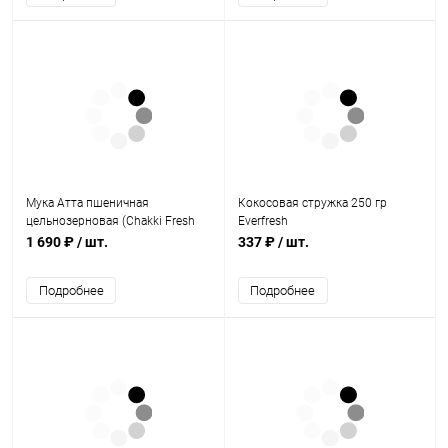
Мука Атта пшеничная
Кокосовая стружка 250 гр
цельнозерновая (Chakki Fresh
Everfresh
Atta Flour) 5 кг, Shreeji Agri
1 690 ₽
/ шт.
337 ₽
/ шт.
Commodity
Подробнее
Подробнее