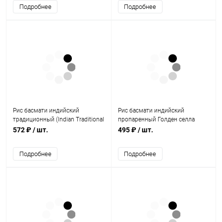
Подробнее
Подробнее
Рис басмати индийский
Рис басмати индийский
традиционный (Indian Traditional
пропаренный Голден селла
Basmati Rice) 1 кг, Nano Sri
(Indian Golden Sella Basmati Rice)
572 ₽
/ шт.
495 ₽
/ шт.
1 кг, Nano Sri
Подробнее
Подробнее