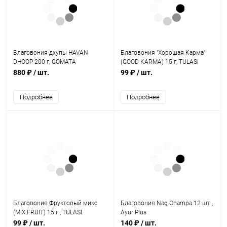
Благовония-дхупы HAVAN
Благовония "Хорошая Карма"
DHOOP 200 г, GOMATA
(GOOD KARMA) 15 г, TULASI
EXCLUSIVE MASALA
880 ₽
/ шт.
99 ₽
/ шт.
Подробнее
Подробнее
Благовония Фруктовый микс
Благовония Nag Champa 12 шт.,
(MIX FRUIT) 15 г., TULASI
Ayur Plus
EXCLUSIVE MASAL
99 ₽
/ шт.
140 ₽
/ шт.