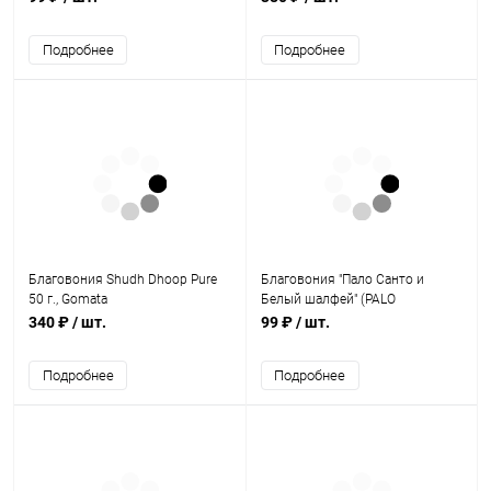
EXCLUSIVE MASALA
incense
Подробнее
Подробнее
Благовония Shudh Dhoop Pure
Благовония "Пало Санто и
50 г., Gomata
Белый шалфей" (PALO
SANTO&WHITE SAGE) 15 г,
340 ₽
/ шт.
99 ₽
/ шт.
TULASI EXCLUSIVE MASALA
Подробнее
Подробнее