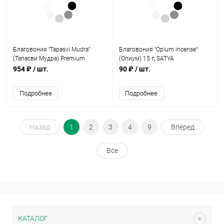
Благовония "Tapasvi Mudra"
Благовония "Opium incense"
(Тапасви Мудра) Premium
(Опиум) 15 г, SATYA
Incense Sticks 225 гр, NIKHIL
954 ₽
/ шт.
90 ₽
/ шт.
Подробнее
Подробнее
Назад
1
2
3
4
9
Вперед
Все
КАТАЛОГ