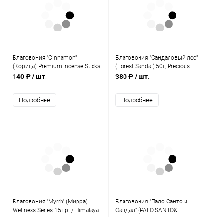
Благовония "Cinnamon"
Благовония "Сандаловый лес"
(Корица) Premium Incense Sticks
(Forest Sandal) 50г, Precious
15 г, Satya
incense sticks, Himalaya incense
140 ₽
/ шт.
380 ₽
/ шт.
Подробнее
Подробнее
Благовония "Myrrh" (Мирра)
Благовония "Пало Санто и
Wellness Series 15 гр. / Himalaya
Сандал" (PALO SANTO&