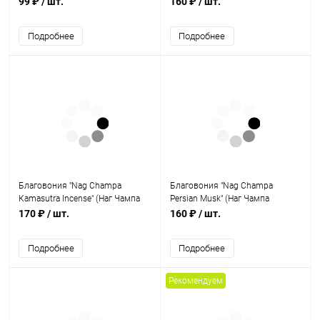
99 ₽
/ шт.
160 ₽
/ шт.
Подробнее
Подробнее
Благовония "Nag Сhampa
Благовония "Nag Champa
Кamasutra Incense" (Наг Чампа
Persian Musk" (Наг Чампа
Камасутра) 15 г, Satya
Персидский Мускус) 15 г, Satya
170 ₽
/ шт.
160 ₽
/ шт.
Подробнее
Подробнее
Рекомендуем