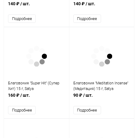
Ночь) 15 г, Satya
Incense Sticks 15 г, Satya
140 ₽
/ шт.
140 ₽
/ шт.
Подробнее
Подробнее
Благовония "Super Hit" (Супер
Благовония "Meditation Incense"
Хит) 15 г, Satya
(Медитация) 15 г, Satya
160 ₽
/ шт.
90 ₽
/ шт.
Подробнее
Подробнее