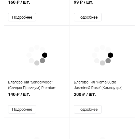
Incense
SANDALWOOD) 15г, TULASI
160 ₽
/ шт.
99 ₽
/ шт.
EXCLUSIVE MASALA
Подробнее
Подробнее
Благовония "Sandalwood"
Благовония "Kama Sutra
(Сандал Премиум) Premium
Jasmine& Rose" (Камасутра)
Incense Sticks 15 г, Satya
Magical Series 20 гр. / Himalaya
140 ₽
/ шт.
200 ₽
/ шт.
Incense
Подробнее
Подробнее