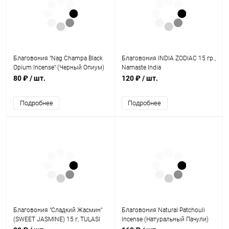
Благовония "Nag Champa Black
Благовония INDIA ZODIAC 15 гр.,
Opium Incense" (Черный Опиум)
Namaste India
15 г, Satya
80 ₽
/ шт.
120 ₽
/ шт.
Подробнее
Подробнее
Благовония "Сладкий Жасмин"
Благовония Natural Patchouli
(SWEET JASMINE) 15 г, TULASI
Incense (Натуральный Пачули)
EXCLUSIVE MASALA
15 г, Satya