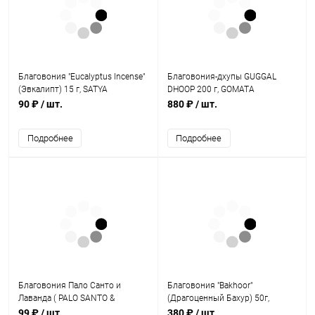
Благовония "Eucalyptus Incense"
Благовония-дхупы GUGGAL
(Эвкалипт) 15 г, SATYA
DHOOP 200 г, GOMATA
90 ₽
/ шт.
880 ₽
/ шт.
Подробнее
Подробнее
Благовония Пало Санто и
Благовония "Bakhoor"
Лаванда ( PALO SANTO &
(Драгоценный Бахур) 50г,
LAVANDER ) 15г, TULASI
Precious incense sticks, Himalaya
99 ₽
/ шт.
380 ₽
/ шт.