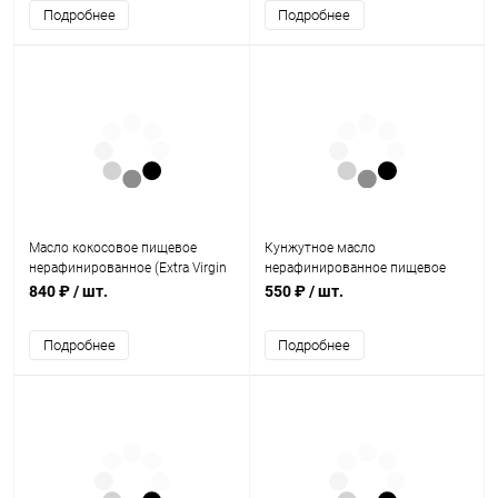
Подробнее
Подробнее
Масло кокосовое пищевое
Кунжутное масло
нерафинированное (Extra Virgin
нерафинированное пищевое
Organic) 200 мл, Baraka
(Sesam Oil Gourmet) 250мл.,
840 ₽
/ шт.
550 ₽
/ шт.
Pitambari
Подробнее
Подробнее