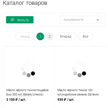
Каталог товаров
популярности
Фильтр
Назад
1
2
Вперед
Все
Масло чёрного тмина пищевое
Масло черного тмина 100
Био 500 мл, Baraka (стекло)
мл,индийские семена, Органик
(стекло), Baraka
3 100 ₽
/ шт.
930 ₽
/ шт.