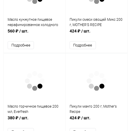
Масло кунжутное пищевое
Пикули смеси овощей Микс 200
нерафинированное холодного
г, MOTHER'S RECIPE
отжима 250 мл, "Сокровища
560 ₽
/ шт.
424 ₽
/ шт.
Сезама"
Подробнее
Подробнее
Масло горчичное пищевое 200
Пикули манго 200 г, Mother's
мл, Everfresh
Recipe
380 ₽
/ шт.
424 ₽
/ шт.