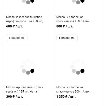
Масло кокосовое пищевое
Масло Гхи топлёное
нерафинированное 250 мл,
классическое 450 г, Атик
Baraka
600 ₽
/ шт.
800 ₽
/ шт.
Подробнее
Подробнее
Масло чёрного тмина (Black
Масло Гхи топлёное
seeds oil) 125 мл, Hemani
классическое 900 г, Атик
390 ₽
/ шт.
1 350 ₽
/ шт.