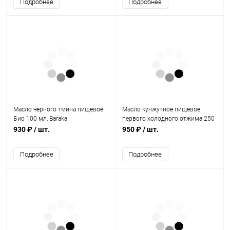
Подробнее
Подробнее
Масло чёрного тмина пищевое
Масло кунжутное пищевое
Био 100 мл, Baraka
первого холодного отжима 250
мл, "Золото Индии"
930 ₽
/ шт.
950 ₽
/ шт.
Подробнее
Подробнее