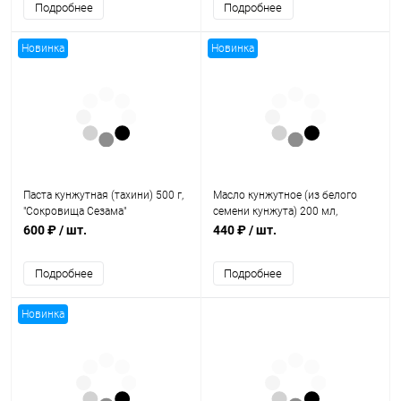
Подробнее
Подробнее
Новинка
Новинка
Паста кунжутная (тахини) 500 г,
Масло кунжутное (из белого
"Сокровища Сезама"
семени кунжута) 200 мл,
EVERFRESH
600 ₽
/ шт.
440 ₽
/ шт.
Подробнее
Подробнее
Новинка