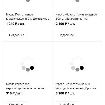
Масло Гхи топлёное
Масло чёрного тмина пищевое
классическое 380 г, "Домашнее с
500 мл, Baraka (пластик)
любовью"
1 240 ₽
/ шт.
2 100 ₽
/ шт.
Подробнее
Подробнее
Масло кокосовое
Масло черного тмина 500
нерафинированное пищевое
мл,индийские семена, Органик
холодного отжима 200 мл,
(стекло), Baraka
310 ₽
/ шт.
3 100 ₽
/ шт.
Everfresh
Подробнее
Подробнее