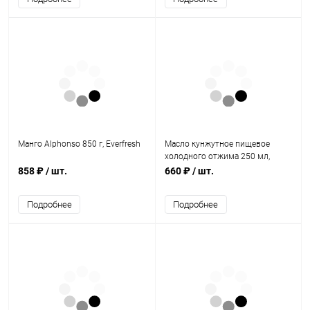
Манго Alphonso 850 г, Everfresh
Масло кунжутное пищевое
холодного отжима 250 мл,
"Золото Индии"
858 ₽
/ шт.
660 ₽
/ шт.
Подробнее
Подробнее