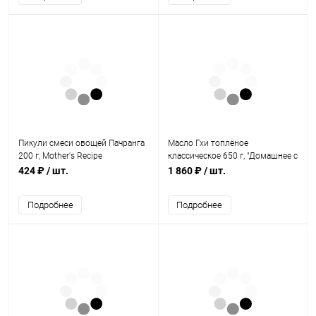
Пикули смеси овощей Пачранга
Масло Гхи топлёное
200 г, Mother's Recipe
классическое 650 г, "Домашнее с
любовью"
424 ₽
/ шт.
1 860 ₽
/ шт.
Подробнее
Подробнее