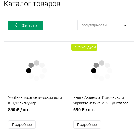
Каталог товаров
популярности
Фильтр
Рекомендуем
Учебник терапевтической йоги
Книга Аюрведа: Источники и
К.В.Дилипкумар
характеристика М.А. Суботялов
В.Ю. Дружинин
850 ₽
/ шт.
690 ₽
/ шт.
Подробнее
Подробнее