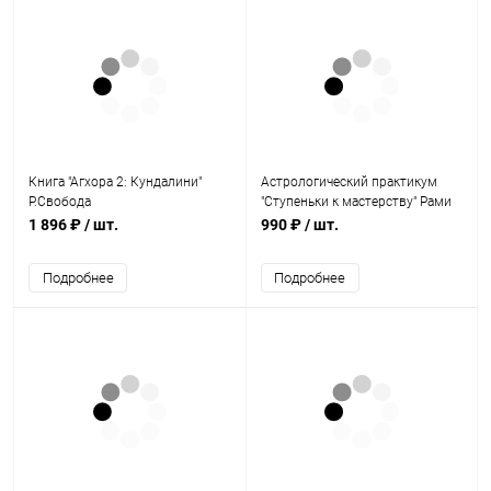
Книга "Агхора 2: Кундалини"
Астрологический практикум
Р.Свобода
"Ступеньки к мастерству" Рами
Блект
1 896 ₽
/ шт.
990 ₽
/ шт.
Подробнее
Подробнее