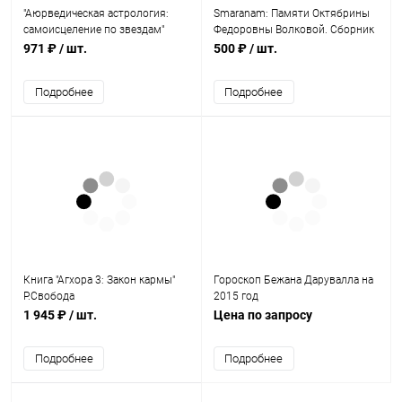
"Аюрведическая астрология:
Smaranam: Памяти Октябрины
самоисцеление по звездам"
Федоровны Волковой. Сборник
Д.Фроули
статей. 2006
971 ₽
/ шт.
500 ₽
/ шт.
Подробнее
Подробнее
Книга "Агхора 3: Закон кармы"
Гороскоп Бежана Дарувалла на
Р.Свобода
2015 год
1 945 ₽
/ шт.
Цена по запросу
Подробнее
Подробнее