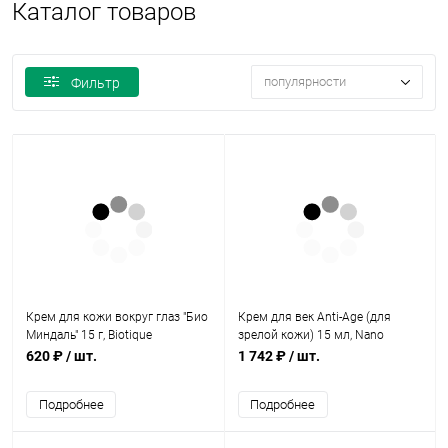
Каталог товаров
популярности
Фильтр
Крем для кожи вокруг глаз "Био
Крем для век Anti-Age (для
Миндаль" 15 г, Biotique
зрелой кожи) 15 мл, Nano
Organic
620 ₽
/ шт.
1 742 ₽
/ шт.
Подробнее
Подробнее