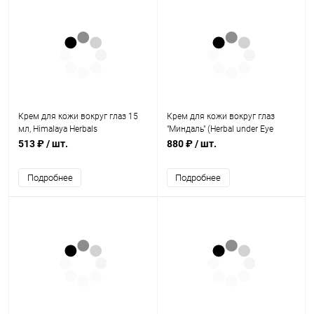
Крем для кожи вокруг глаз 15
Крем для кожи вокруг глаз
мл, Himalaya Herbals
"Миндаль" (Herbal under Eye
Cream) 50 г, Khadi Natural
513 ₽
/ шт.
880 ₽
/ шт.
Подробнее
Подробнее