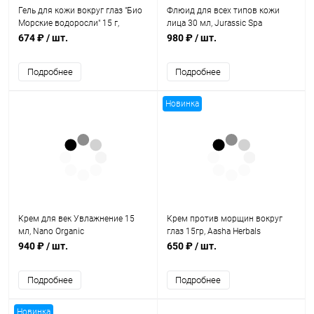
Гель для кожи вокруг глаз "Био
Флюид для всех типов кожи
Морские водоросли" 15 г,
лица 30 мл, Jurassic Spa
Biotique
674 ₽
/ шт.
980 ₽
/ шт.
Подробнее
Подробнее
Новинка
Крем для век Увлажнение 15
Крем против морщин вокруг
мл, Nano Organic
глаз 15гр, Aasha Herbals
940 ₽
/ шт.
650 ₽
/ шт.
Подробнее
Подробнее
Новинка