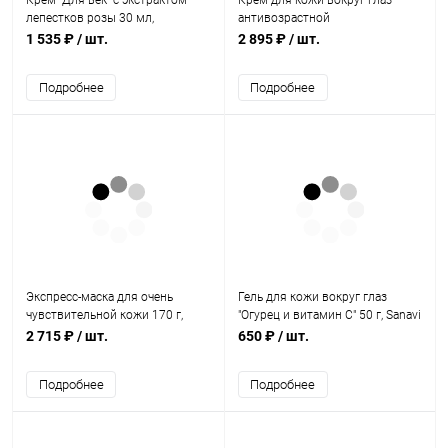
Крем "Для век" с экстрактом
Крем для кожи вокруг глаз
лепестков розы 30 мл,
антивозрастной
БиоБьюти
омолаживающий Bxl Cellular 15
1 535 ₽
/ шт.
2 895 ₽
/ шт.
г, Biotique
Подробнее
Подробнее
Экспресс-маска для очень
Гель для кожи вокруг глаз
чувствительной кожи 170 г,
"Огурец и витамин С" 50 г, Sanavi
БиоБьюти-Элит
2 715 ₽
/ шт.
650 ₽
/ шт.
Подробнее
Подробнее