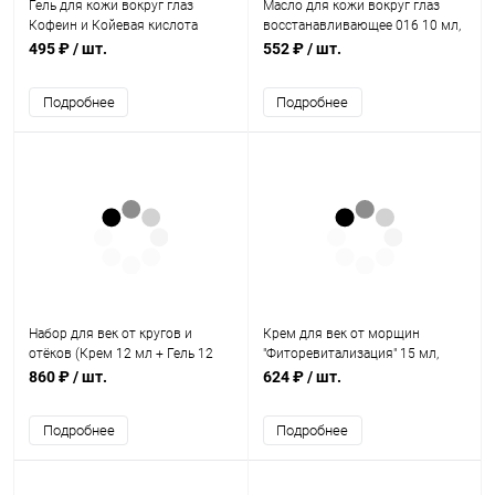
Гель для кожи вокруг глаз
Масло для кожи вокруг глаз
Кофеин и Койевая кислота
восстанавливающее 016 10 мл,
(Caffeine and Kojic acid) 15 г,
Sai Organic
495 ₽
/ шт.
552 ₽
/ шт.
Vedik Essence
Подробнее
Подробнее
Набор для век от кругов и
Крем для век от морщин
отёков (Крем 12 мл + Гель 12
"Фиторевитализация" 15 мл,
мл), Jurassic Spa
Jurassic Spa
860 ₽
/ шт.
624 ₽
/ шт.
Подробнее
Подробнее