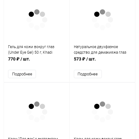
Гель для кожи вокруг глаз
Натуральное двухфазное
(Under Eye Gel) 50 г, Khadi
средство для демакияжа глаз
Natural
150 мл, Jurassic Spa
770 ₽
/ шт.
573 ₽
/ шт.
Подробнее
Подробнее