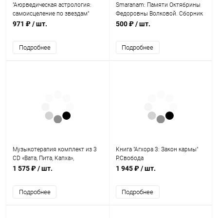
"Аюрведическая астрология:
Smaranam: Памяти Октябрины
самоисцеление по звездам"
Федоровны Волковой. Сборник
Д.Фроули
статей. 2006
971 ₽
/ шт.
500 ₽
/ шт.
Подробнее
Подробнее
Музыкотерапия комплект из 3
Книга "Агхора 3: Закон кармы"
CD «Вата, Пита, Капха»,
Р.Свобода
SPAQUATORIA
1 575 ₽
/ шт.
1 945 ₽
/ шт.
Подробнее
Подробнее