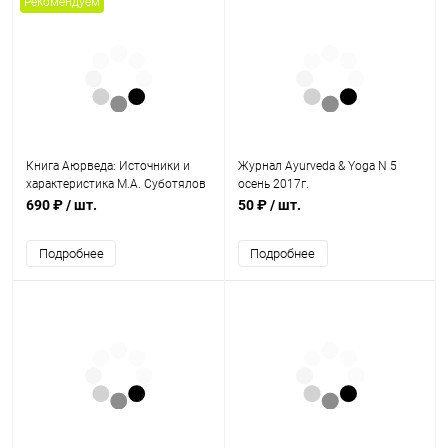
Рекомендуем
Книга Аюрведа: Источники и
Журнал Ayurveda & Yoga N 5
характеристика М.А. Суботялов
осень 2017г.
В.Ю. Дружинин
690 ₽
/ шт.
50 ₽
/ шт.
Подробнее
Подробнее