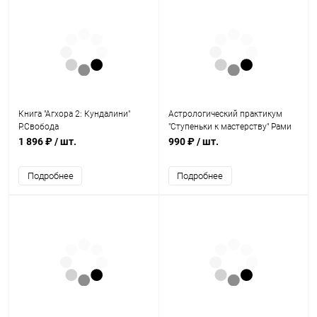
Книга "Агхора 2: Кундалини"
Астрологический практикум
Р.Свобода
"Ступеньки к мастерству" Рами
Блект
1 896 ₽
/ шт.
990 ₽
/ шт.
Подробнее
Подробнее