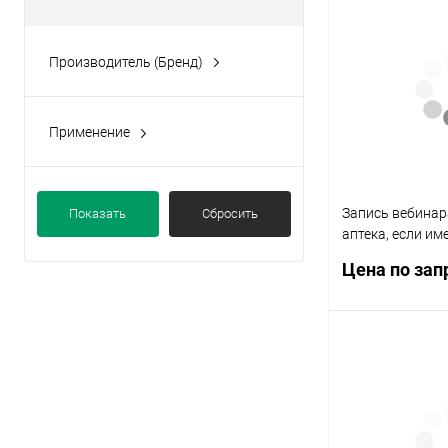
Производитель (Бренд)
Аюрведамаркет
Применение
Неврологические
заболевания
Запись вебинара
Показать
Сбросить
аптека, если и
знания", ведущ
Цена по зап
Приядарши
Запр
Купить в 1 кл
В избранное