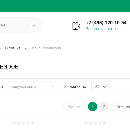
+7 (495) 120-10-54
Заказать звонок
•
•
Обучение
Записи вебинаров
оваров
о:
Показать по:
популярности
30
Назад
1
2
Вперед