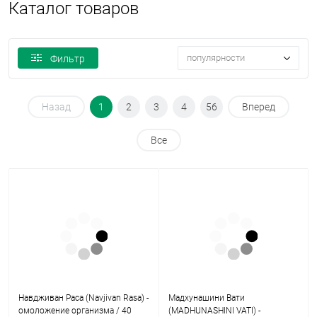
Каталог товаров
популярности
Фильтр
Назад
1
2
3
4
56
Вперед
Все
Навдживан Раса (Navjivan Rasa) -
Мадхунашини Вати
омоложение организма / 40
(MADHUNASHINI VATI) -