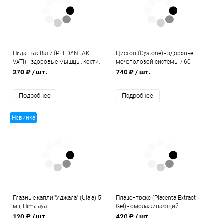
Пидантак Вати (PEEDANTAK
Цистон (Cystone) - здоровье
VATI) - здоровые мышцы, кости,
мочеполовой системы / 60
суставы / 40 табл., PATANJALI
табл., Himalaya
270 ₽
/ шт.
740 ₽
/ шт.
Подробнее
Подробнее
Новинка
Глазные капли "Уджала" (Ujala) 5
Плацентрекс (Placenta Extract
мл, Himalaya
Gel) - омолаживающий
косметический гель / 20 г.,
120 ₽
/ шт.
420 ₽
/ шт.