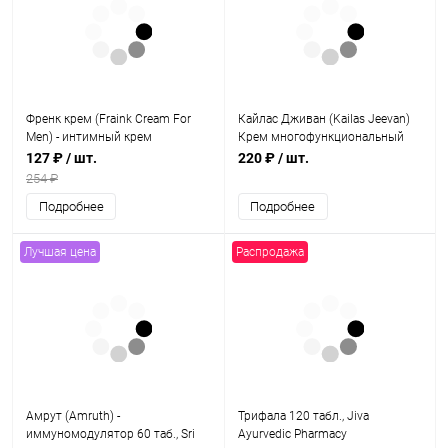
Френк крем (Fraink Cream For
Кайлас Дживан (Kailas Jeevan)
Men) - интимный крем
Крем многофункциональный
пролонгатор для мужчин / 4 г,
аюрведический / 20 г, Ayurved
127 ₽
/ шт.
220 ₽
/ шт.
Fraink Formulations
Sumshodhanalaya
254 ₽
Подробнее
Подробнее
Лучшая цена
Распродажа
Амрут (Amruth) -
Трифала 120 табл., Jiva
иммуномодулятор 60 таб., Sri
Ayurvedic Pharmacy