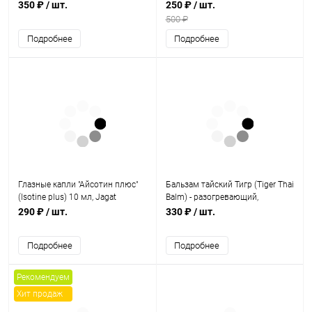
Sri Tattva
350 ₽
/ шт.
250 ₽
/ шт.
500 ₽
Подробнее
Подробнее
Глазные капли "Айсотин плюс"
Бальзам тайский Тигр (Tiger Thai
(Isotine plus) 10 мл, Jagat
Balm) - разогревающий,
Pharma
обезболивающий / 50 мл, Herbal
290 ₽
/ шт.
330 ₽
/ шт.
Star
Подробнее
Подробнее
Рекомендуем
Хит продаж