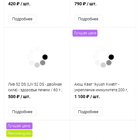
табл., Unjha
нормализация уровня сахара,
420 ₽
/ шт.
790 ₽
/ шт.
сахарный диабет / 120 табл,
PATAN
Подробнее
Подробнее
Лучшая цена
Лив 52 DS (LIV 52 DS - двойная
Аюш Кват "Ayush Kwath" -
сила) - здоровье печени / 60 т.,
укрепление иммунитета 200 г,
Himalaya
Capro Labs
500 ₽
/ шт.
1 100 ₽
/ шт.
Подробнее
Подробнее
Лучшая цена
Рекомендуем