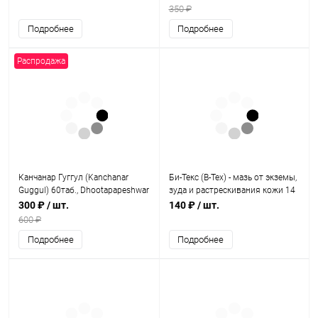
Sumshodhanalaya
350 ₽
Подробнее
Подробнее
Распродажа
Канчанар Гуггул (Kanchanar
Би-Текс (B-Tex) - мазь от экземы,
Guggul) 60таб., Dhootapapeshwar
зуда и растрескивания кожи 14
г, B-tex Ointment
300 ₽
/ шт.
140 ₽
/ шт.
600 ₽
Подробнее
Подробнее