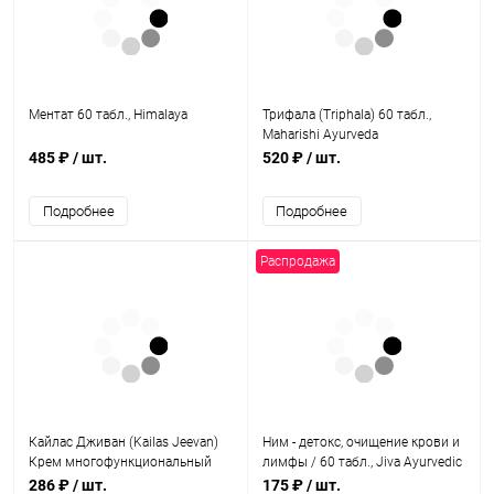
Ментат 60 табл., Himalaya
Трифала (Triphala) 60 табл.,
Maharishi Ayurveda
485 ₽
/ шт.
520 ₽
/ шт.
Подробнее
Подробнее
Распродажа
Кайлас Дживан (Kailas Jeevan)
Ним - детокс, очищение крови и
Крем многофункциональный
лимфы / 60 табл., Jiva Ayurvedic
аюрведический / 30 г, Ayurved
Pharmacy
286 ₽
/ шт.
175 ₽
/ шт.