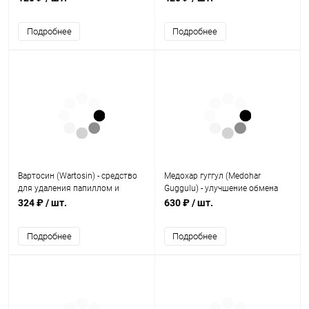
Albert David
Подробнее
Подробнее
Вартосин (Wartosin) - средство
Медохар гуггул (Medohar
для удаления папиллом и
Guggulu) - улучшение обмена
бородавок / 3 мл, Dr. Loonawat
веществ, снижение веса / 120
324 ₽
/ шт.
630 ₽
/ шт.
табл., Baidyanath
Подробнее
Подробнее