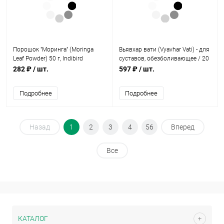
Порошок "Моринга" (Moringa
Вьявхар вати (Vyavhar Vati) - для
Leaf Powder) 50 г, Indibird
суставов, обезболивающее / 20
табл., Chawla
282 ₽
/ шт.
597 ₽
/ шт.
Подробнее
Подробнее
Назад
1
2
3
4
56
Вперед
Все
КАТАЛОГ