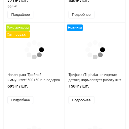
771 ₽
/ шт.
530 ₽
/ шт.
табл, Kottakkal
964 ₽
Подробнее
Подробнее
Рекомендуем
Новинка
Хит продаж
Чаванпраш "Тройной
Трифала (Triphala) - очищение,
иммунитет" 500+50 г. в подарок
детокс, нормализует работу жкт
/ Dabur
/ 30 табл., Zandu
695 ₽
/ шт.
150 ₽
/ шт.
Подробнее
Подробнее