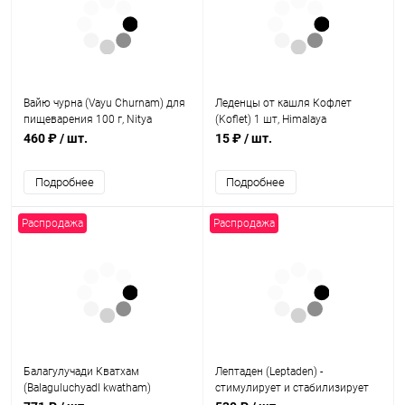
Вайю чурна (Vayu Churnam) для
Леденцы от кашля Кофлет
пищеварения 100 г, Nitya
(Koflet) 1 шт, Himalaya
460 ₽
/ шт.
15 ₽
/ шт.
Подробнее
Подробнее
Распродажа
Распродажа
Балагулучади Кватхам
Лептаден (Leptaden) -
(Balaguluchyadl kwatham)
стимулирует и стабилизирует
укрепление иммунитета 100
лактацию 100 табл, Alarsin