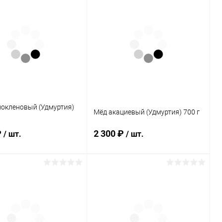
нокленовый (Удмуртия)
Мёд акациевый (Удмуртия) 700 г
₽
2 300 ₽
/ шт.
/ шт.
В корзину
В корзину
ь в 1 клик
Сравнение
Купить в 1 клик
Сравнение
ранное
В наличии
В избранное
В наличии