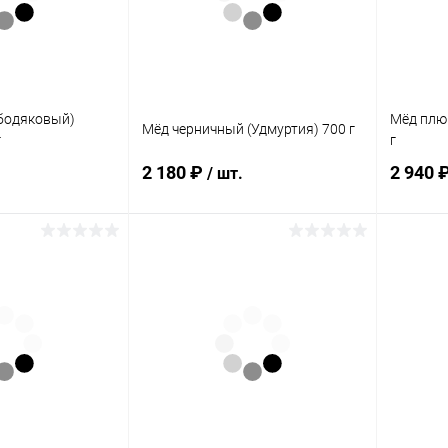
а:
Элемент каталога:
Элемент 
й с маточным
Мёд осотовый (бодяковый)
Мёд че
тия) 700 г
(Удмуртия) 700 г
(Удмурти
бодяковый)
Мёд плю
Мёд черничный (Удмуртия) 700 г
г
г
2 180 ₽
2 940 
/ шт.
корзину
В корзину
ик
Сравнение
Купить в 1 клик
Сравнение
Купит
В наличии
В избранное
В наличии
В изб
а:
Элемент каталога:
Элемент 
бодяковый)
Мёд черничный (Удмуртия)
Мёд плю
700 г
1200 г