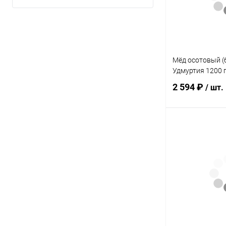
Элемент каталог
Мёд лавандовы
молочком (Удмур
Мёд осотовый (
Удмуртия 1200 
2 594 ₽
/ шт.
В 
Купить в 1 кл
В избранное
Элемент каталог
Мёд осотовый (
Удмуртия 1200 г