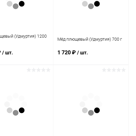
каталога:
Элемент каталога:
рнокленовый
Мёд акациевый (Удмуртия)
я) 700 г
700 г
щевый (Удмуртия) 1200
Мёд плющевый (Удмуртия) 700 г
₽
1 720 ₽
/ шт.
/ шт.
В корзину
В корзину
ь в 1 клик
Сравнение
Купить в 1 клик
Сравнение
ранное
В наличии
В избранное
В наличии
каталога:
Элемент каталога:
щевый (Удмуртия)
Мёд плющевый (Удмуртия)
700 г