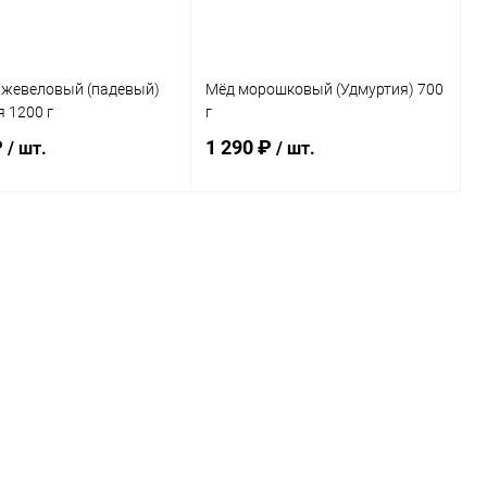
каталога:
Элемент каталога:
сника с таволгой
Мёд бортевой диких пчел
я) 1200 г
(Удмуртия) 700 г
жевеловый (падевый)
Мёд морошковый (Удмуртия) 700
 1200 г
г
₽
1 290 ₽
/ шт.
/ шт.
Подписаться
Подписаться
ь в 1 клик
Сравнение
Купить в 1 клик
Сравнение
ранное
Нет в
В избранное
Нет в
наличии
наличии
каталога:
Элемент каталога:
жжевеловый
Мёд морошковый (Удмуртия)
й) Удмуртия 1200 г
700 г