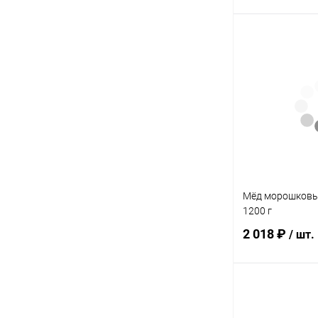
Под
Купить в 1 кл
В избранное
Элемент каталог
Мёд вересковый
700 г
Мёд морошковы
1200 г
2 018 ₽
/ шт.
Под