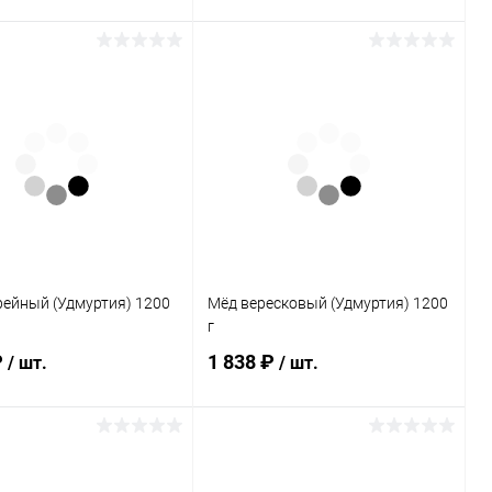
Подписаться
Подписаться
ь в 1 клик
Сравнение
Купить в 1 клик
Сравнение
ранное
Нет в
В избранное
Нет в
наличии
наличии
каталога:
Элемент каталога:
фейный (Удмуртия)
Мёд можжевеловый
(падевый) Удмуртия 700 г
рейный (Удмуртия) 1200
Мёд вересковый (Удмуртия) 1200
г
₽
1 838 ₽
/ шт.
/ шт.
Подписаться
Подписаться