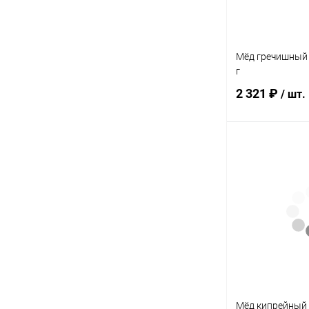
Элемент каталог
Мёд девясиловы
700 г
Мёд гречишный 
г
2 321 ₽
/ шт.
Под
Купить в 1 кл
В избранное
Элемент каталог
Мёд гречишный 
1200 г
Мёд кипрейный 