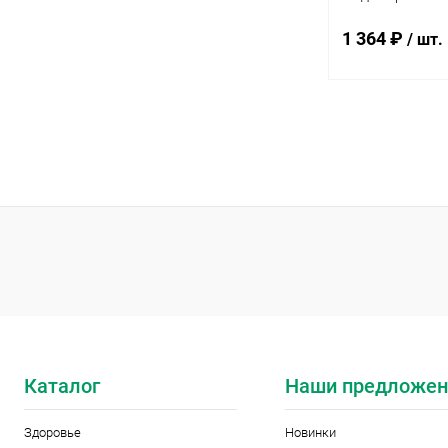
1 364 ₽
/ шт.
Под
Купить в 1 кл
В избранное
Элемент каталог
Мёд кипрейный 
700 г
Каталог
Наши предложен
Здоровье
Новинки