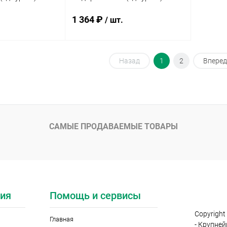
1 364 ₽
/ шт.
писаться
Подписаться
Назад
1
2
Вперед
ик
Сравнение
Купить в 1 клик
Сравнение
Нет в
В избранное
Нет в
наличии
наличии
САМЫЕ ПРОДАВАЕМЫЕ ТОВАРЫ
а:
Элемент каталога:
(Удмуртия)
Мёд гречишный (Удмуртия)
700 г
ия
Помощь и сервисы
Copyright
Главная
- Крупне