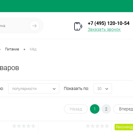
+7 (495) 120-10-54
Заказать звонок
•
•
Питание
Мёд
оваров
о:
Показать по:
популярности
30
Назад
1
2
Вперед
Рекоменд