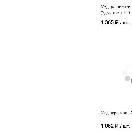
Мёд донниковый
(Удмуртия) 700 
1 365 ₽
/ шт.
Под
Купить в 1 кл
В избранное
Элемент каталог
Мёд донниковый
(Удмуртия) 700 г
Мёд вересковый
1 082 ₽
/ шт.