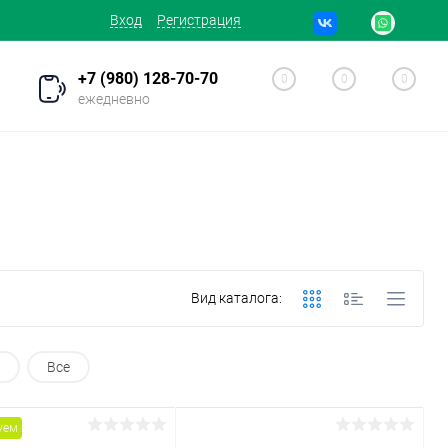
Вход
Регистрация
+7 (980) 128-70-70
0
0
0
ежедневно
Вид каталога:
Все
уем