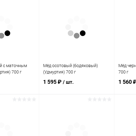
й с маточным
Мёд осотовый (бодяковый)
Мёд чер
ртия) 700 г
(Удмуртия) 700 г
700 г
1 595 ₽
1 560 
/ шт.
корзину
В корзину
ик
Сравнение
Купить в 1 клик
Сравнение
Купит
В наличии
В избранное
В наличии
В изб