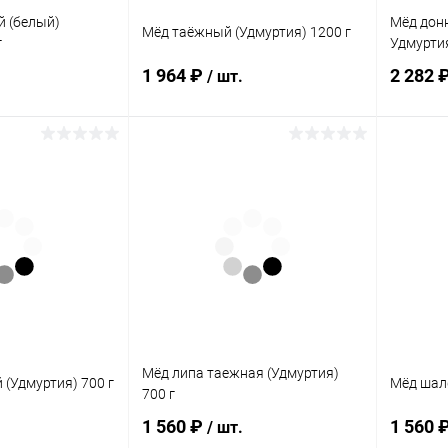
 (белый)
Мёд дон
Мёд таёжный (Удмуртия) 1200 г
г
Удмуртия
1 964 ₽
2 282 
/ шт.
писаться
Подписаться
ик
Сравнение
Купить в 1 клик
Сравнение
Купит
Нет в
В избранное
Нет в
В изб
наличии
наличии
а:
Элемент каталога:
Элемент 
 (белый)
Мёд таёжный (Удмуртия)
Мёд дон
1200 г
Удмурти
Мёд липа таежная (Удмуртия)
 (Удмуртия) 700 г
Мёд шал
700 г
1 560 ₽
1 560 
/ шт.