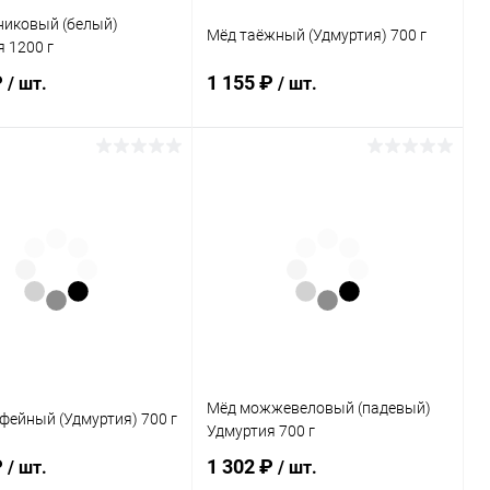
никовый (белый)
Мёд таёжный (Удмуртия) 700 г
 1200 г
₽
1 155 ₽
/ шт.
/ шт.
Подписаться
Подписаться
ь в 1 клик
Сравнение
Купить в 1 клик
Сравнение
ранное
Нет в
В избранное
Нет в
наличии
наличии
каталога:
Элемент каталога:
никовый (белый)
Мёд таёжный (Удмуртия) 700
я 1200 г
г
Мёд можжевеловый (падевый)
фейный (Удмуртия) 700 г
Удмуртия 700 г
₽
1 302 ₽
/ шт.
/ шт.