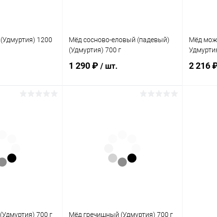
а:
Элемент каталога:
Элемент 
й (Удмуртия)
Мёд брусника с таволгой
Мёд бру
(Удмуртия) 700 г
(Удмурти
(Удмуртия) 1200
Мёд сосново-еловый (падевый)
Мёд мож
(Удмуртия) 700 г
Удмуртия
1 290 ₽
2 216 
/ шт.
писаться
Подписаться
ик
Сравнение
Купить в 1 клик
Сравнение
Купит
Нет в
В избранное
Нет в
В изб
наличии
наличии
а:
Элемент каталога:
Элемент 
(Удмуртия)
Мёд сосново-еловый
Мёд мо
(падевый) (Удмуртия) 700 г
(падевы
(Удмуртия) 700 г
Мёд гречишный (Удмуртия) 700 г