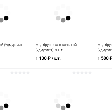
ик
Сравнение
Купить в 1 клик
Сравнение
Купит
Нет в
В избранное
Нет в
В изб
наличии
наличии
а:
Элемент каталога:
Элемент 
й (Удмуртия)
Мёд дикая малина (Удмуртия)
Мёд кип
700 г
1200 г
й (Удмуртия)
Мёд брусника с таволгой
Мёд брус
(Удмуртия) 700 г
(Удмурти
1 130 ₽
1 500 
/ шт.
писаться
Подписаться
ик
Сравнение
Купить в 1 клик
Сравнение
Купит
Нет в
В избранное
Нет в
В изб
наличии
наличии