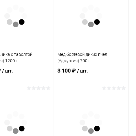
ь в 1 клик
Сравнение
Купить в 1 клик
Сравнение
ранное
Нет в
В избранное
Нет в
наличии
наличии
каталога:
Элемент каталога:
рейный (Удмуртия)
Мёд вересковый (Удмуртия)
1200 г
ника с таволгой
Мёд бортевой диких пчел
я) 1200 г
(Удмуртия) 700 г
₽
3 100 ₽
/ шт.
/ шт.
Подписаться
Подписаться
ь в 1 клик
Сравнение
Купить в 1 клик
Сравнение
ранное
Нет в
В избранное
Нет в
наличии
наличии