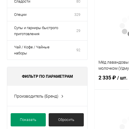
Сладости
80
Специи
329
Супы и гарниры быстрого
29
приготовления
Чай / Кофе / Чайные
92
наборы
Мёд лавандовы
молочком (Удму
ФИЛЬТР ПО ПАРАМЕТРАМ
2 335 ₽
/ шт.
Производитель (Бренд)
В 
Рясин
Купить в 1 кл
Показать
Сбросить
В избранное