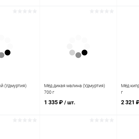
писаться
Подписаться
ик
Сравнение
Купить в 1 клик
Сравнение
Купит
Нет в
В избранное
Нет в
В изб
наличии
наличии
а:
Элемент каталога:
Элемент 
 (Удмуртия)
Мёд липа таежная (Удмуртия)
Мёд шал
700 г
700 г
й (Удмуртия)
Мёд дикая малина (Удмуртия)
Мёд кип
700 г
г
1 335 ₽
2 321 
/ шт.
писаться
Подписаться