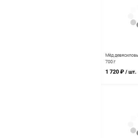
Купить в 1 кл
В избранное
Элемент каталог
Мёд морошковы
1200 г
Мёд девясиловы
700 г
1 720 ₽
/ шт.
Под
Купить в 1 кл
В избранное