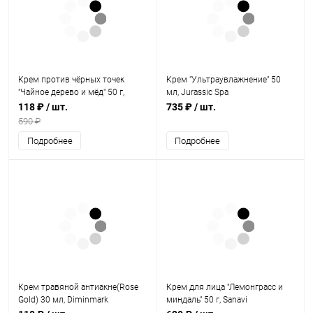
Крем против чёрных точек
Крем "Ультраувлажнение" 50
"Чайное дерево и мёд" 50 г,
мл, Jurassic Spa
Sanavi
118 ₽
/ шт.
735 ₽
/ шт.
590 ₽
Подробнее
Подробнее
Крем травяной антиакне(Rose
Крем для лица "Лемонграсс и
Gold) 30 мл, Diminmark
миндаль" 50 г, Sanavi