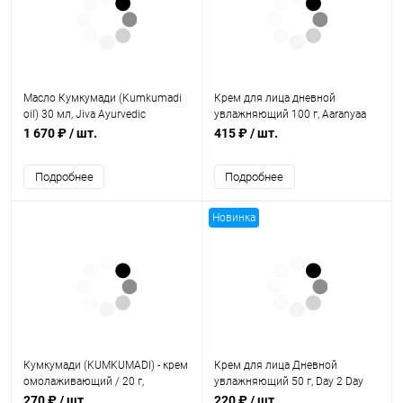
Масло Кумкумади (Kumkumadi
Крем для лица дневной
oil) 30 мл, Jiva Ayurvedic
увлажняющий 100 г, Aaranyaa
Pharmacy
1 670 ₽
/ шт.
415 ₽
/ шт.
Подробнее
Подробнее
Новинка
Кумкумади (KUMKUMADI) - крем
Крем для лица Дневной
омолаживающий / 20 г,
увлажняющий 50 г, Day 2 Day
NAGARJUNA
Care
270 ₽
/ шт.
220 ₽
/ шт.