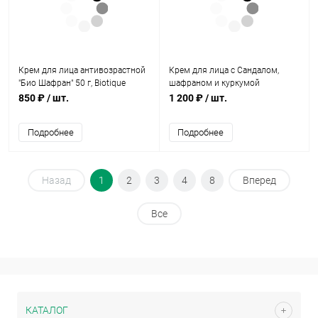
Крем для лица антивозрастной
Крем для лица с Сандалом,
"Био Шафран" 50 г, Biotique
шафраном и куркумой
(Sandalwood, Saffron, Turmeric)
850 ₽
/ шт.
1 200 ₽
/ шт.
50 г, l'Air Frais
Подробнее
Подробнее
Назад
1
2
3
4
8
Вперед
Все
КАТАЛОГ