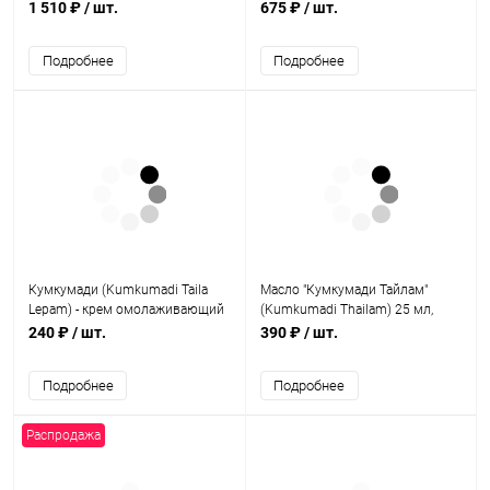
Jurassic Spa
1 510 ₽
/ шт.
675 ₽
/ шт.
Подробнее
Подробнее
Кумкумади (Kumkumadi Taila
Масло "Кумкумади Тайлам"
Lepam) - крем омолаживающий
(Kumkumadi Thailam) 25 мл,
/ 15 г, SKM Siddha
VASU
240 ₽
/ шт.
390 ₽
/ шт.
Подробнее
Подробнее
Распродажа