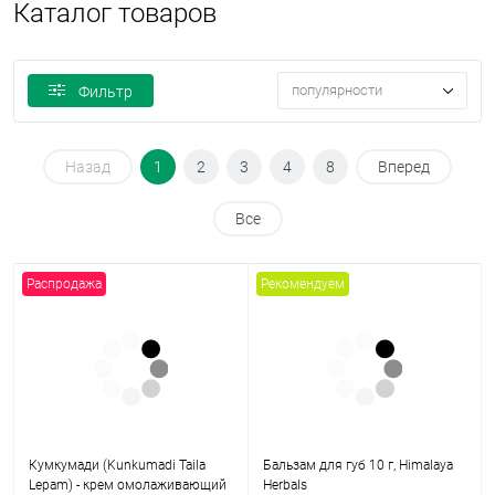
Каталог товаров
популярности
Фильтр
Назад
1
2
3
4
8
Вперед
Все
Распродажа
Рекомендуем
Кумкумади (Kunkumadi Taila
Бальзам для губ 10 г, Himalaya
Lepam) - крем омолаживающий
Herbals