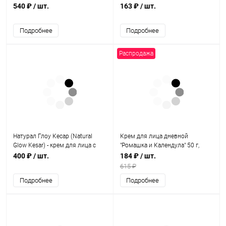
/ 35 г, SKM Siddha
540 ₽
/ шт.
163 ₽
/ шт.
Подробнее
Подробнее
Распродажа
Натурал Глоу Кесар (Natural
Крем для лица дневной
Glow Kesar) - крем для лица c
"Ромашка и Календула" 50 г,
шафраном и ниацинамидом /
Sanavi
400 ₽
/ шт.
184 ₽
/ шт.
25гр., Himalaya
615 ₽
Подробнее
Подробнее