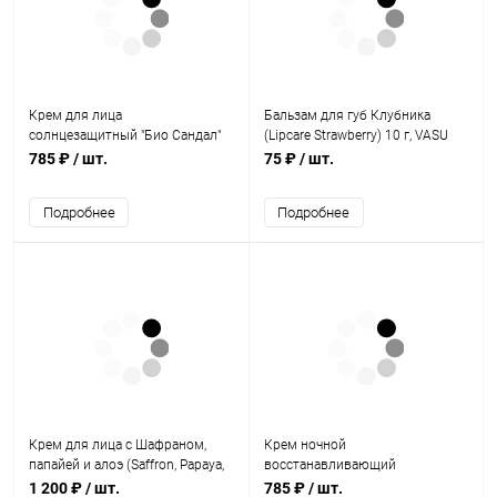
Крем для лица
Бальзам для губ Клубника
солнцезащитный "Био Сандал"
(Lipcare Strawberry) 10 г, VASU
50 г, Biotique
785 ₽
/ шт.
75 ₽
/ шт.
Подробнее
Подробнее
Крем для лица с Шафраном,
Крем ночной
папайей и алоэ (Saffron, Papaya,
восстанавливающий
Aloe) 50 г, l'Air Fraise
питательный "Био Пшеница" 50
1 200 ₽
/ шт.
785 ₽
/ шт.