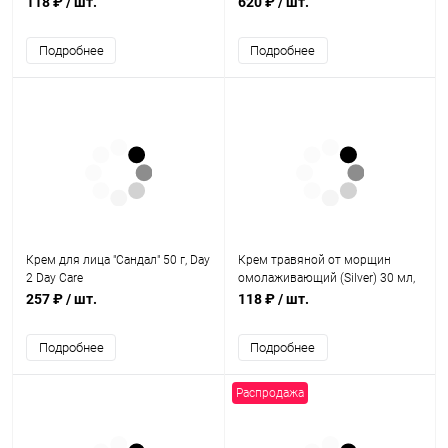
118 ₽
/ шт.
620 ₽
/ шт.
Подробнее
Подробнее
Крем для лица "Сандал" 50 г, Day
Крем травяной от морщин
2 Day Care
омолаживающий (Silver) 30 мл,
Diminmark
257 ₽
/ шт.
118 ₽
/ шт.
Подробнее
Подробнее
Распродажа