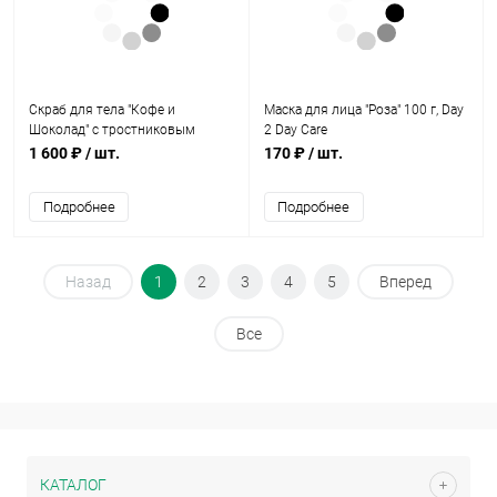
Скраб для тела "Кофе и
Маска для лица "Роза" 100 г, Day
Шоколад" с тростниковым
2 Day Care
сахаром, кофе и маслом какао
1 600 ₽
/ шт.
170 ₽
/ шт.
250 мл, SPAQUATORIA
Подробнее
Подробнее
Назад
1
2
3
4
5
Вперед
Все
КАТАЛОГ