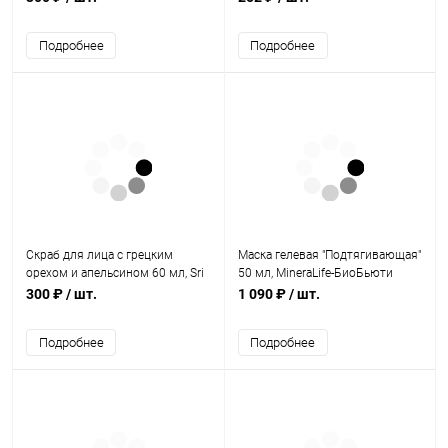
Подробнее
Подробнее
Скраб для лица с грецким
Маска гелевая "Подтягивающая"
орехом и апельсином 60 мл, Sri
50 мл, MineraLife-БиоБьюти
Sri Tattva
300 ₽
/ шт.
1 090 ₽
/ шт.
Подробнее
Подробнее