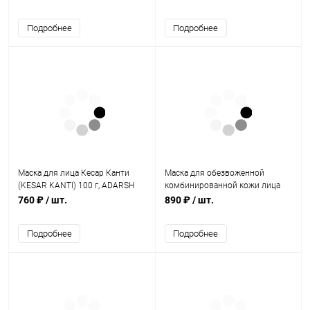
Подробнее
Подробнее
Маска для лица Кесар Канти
Маска для обезвоженной
(KESAR KANTI) 100 г, ADARSH
комбинированной кожи лица
Aqua Matrix 65 мл, Jurassic Spa
760 ₽
/ шт.
890 ₽
/ шт.
Подробнее
Подробнее