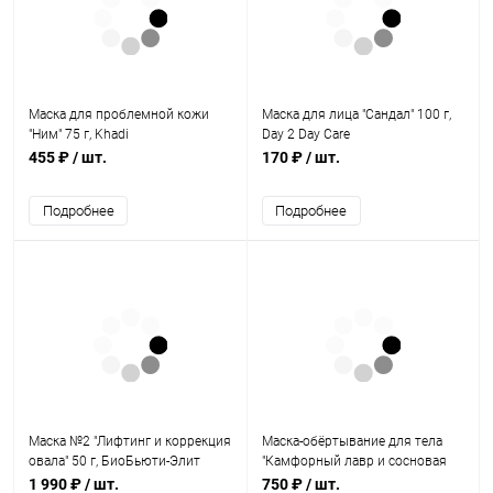
Маска для проблемной кожи
Маска для лица "Сандал" 100 г,
"Ним" 75 г, Khadi
Day 2 Day Care
455 ₽
/ шт.
170 ₽
/ шт.
Подробнее
Подробнее
Маска №2 "Лифтинг и коррекция
Маска-обёртывание для тела
овала" 50 г, БиоБьюти-Элит
"Камфорный лавр и сосновая
живица" 500 мл, Jurassic Spa
1 990 ₽
/ шт.
750 ₽
/ шт.