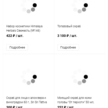
Набор косметики Himalaya
Топазовый скраб
Herbals Свежесть (№146)
422 ₽
/ шт.
3 100 ₽
/ шт.
Подробнее
Подробнее
Скраб для лица с алоэ вера и
Моющий скраб для кожи
виноградом 60 г., Sri Sri Tattva
головы "От перхоти" 50 мл,
Jurassic Spa
300 ₽
/ шт.
252 ₽
/ шт.