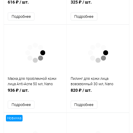
and Papaya) 100 г, Khadi Natural
(Снана Чурна) 50 г, Indibird
616 ₽
/ шт.
325 ₽
/ шт.
Подробнее
Подробнее
Маска для проблемной кожи
Пилинг для кожи лица
лица Anti-Acne 50 мл, Nano
всесезонный 30 мл, Nano
Organic
Organic
936 ₽
/ шт.
820 ₽
/ шт.
Подробнее
Подробнее
Новинка