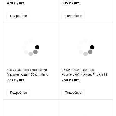
100 мл, Nano Organic
Jurassic Spa
470 ₽
/ шт.
805 ₽
/ шт.
Подробнее
Подробнее
Маска для всех типов кожи
Скраб "Fresh Face" для
"Увлажняющая" 50 мл, Nano
нормальной и жирной кожи 18
Organic
г, БиоБьюти
773 ₽
/ шт.
750 ₽
/ шт.
Подробнее
Подробнее