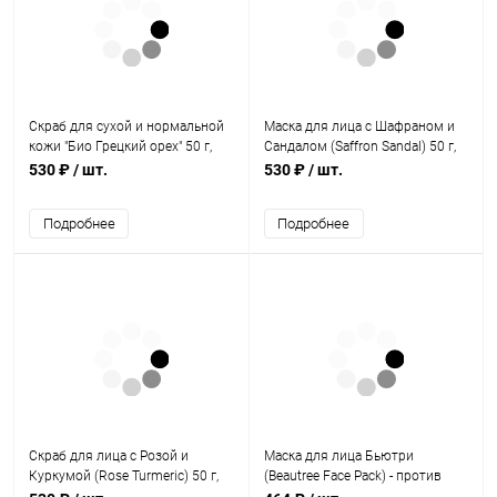
Скраб для сухой и нормальной
Маска для лица с Шафраном и
кожи "Био Грецкий орех" 50 г,
Сандалом (Saffron Sandal) 50 г,
Biotique
L'Air Frais
530 ₽
/ шт.
530 ₽
/ шт.
Подробнее
Подробнее
Скраб для лица с Розой и
Маска для лица Бьютри
Куркумой (Rose Turmeric) 50 г,
(Beautree Face Pack) - против
l'Air Frais
акне / 25 г, Ayurchem