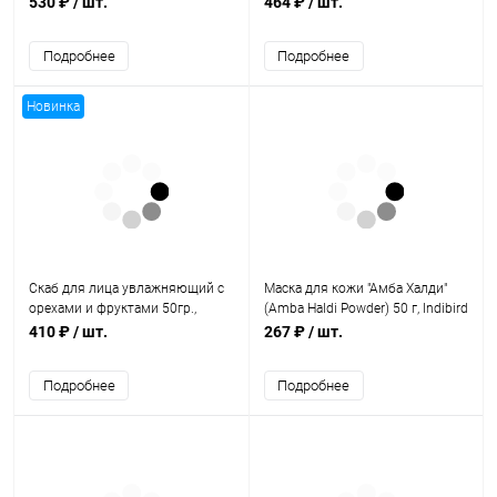
530 ₽
/ шт.
464 ₽
/ шт.
Подробнее
Подробнее
Новинка
Cкаб для лица увлажняющий с
Маска для кожи "Амба Халди"
орехами и фруктами 50гр.,
(Amba Haldi Powder) 50 г, Indibird
Indiale
410 ₽
/ шт.
267 ₽
/ шт.
Подробнее
Подробнее