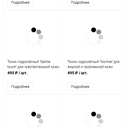
Подробнее
Подробнее
Тоник гидролатный "Gentle
Тоник гидролатный "Normal" для
touch" для чувствительной кожи
жирной и проблемной кожи
лица 110 мл, Jurassic Spa
лица 110 мл, Jurassic Spa
495 ₽
/ шт.
495 ₽
/ шт.
Подробнее
Подробнее