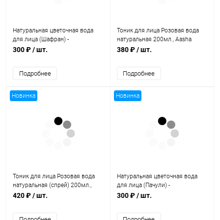
Натуральная цветочная вода
Тоник для лица Розовая вода
для лица (Шафран) -
натуральная 200мл., Aasha
питательная и омолаживающая
Herbals
300 ₽
/ шт.
380 ₽
/ шт.
/ 100мл., Aasha Herbals
Подробнее
Подробнее
Новинка
Новинка
Тоник для лица Розовая вода
Натуральная цветочная вода
натуральная (спрей) 200мл.,
для лица (Пачули) -
Aasha Herbals
успокаивающая и
420 ₽
/ шт.
300 ₽
/ шт.
увлажняющая / 100мл., Aasha
Herbals
Подробнее
Подробнее