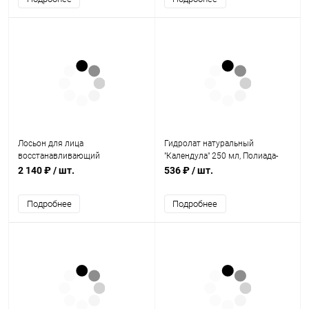
Лосьон для лица
Гидролат натуральный
восстанавливающий
"Календула" 250 мл, Полиада-
увлажняющий βxl Cellular 190
Крым
2 140 ₽
/ шт.
536 ₽
/ шт.
мл, Biotique
Подробнее
Подробнее