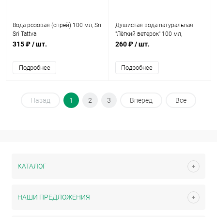
Вода розовая (спрей) 100 мл, Sri
Душистая вода натуральная
Sri Tattva
"Лёгкий ветерок" 100 мл,
Полиада-Крым
315 ₽
/ шт.
260 ₽
/ шт.
Подробнее
Подробнее
Назад
1
2
3
Вперед
Все
КАТАЛОГ
НАШИ ПРЕДЛОЖЕНИЯ