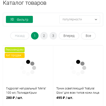
Каталог товаров
популярности
Фильтр
Назад
1
2
3
Вперед
Все
Рекомендуем
Хит продаж
Гидролат натуральный "Мята"
Тоник осветляющий "Natural
100 мл, Полиада-Крым
Glow" для всех типов кожи лица
110 мл, Jurassic Spa
280 ₽
/ шт.
495 ₽
/ шт.