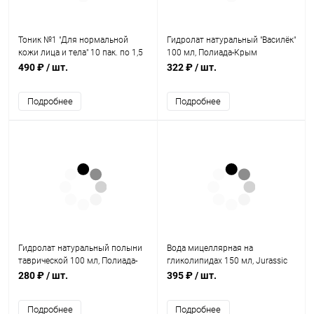
Тоник №1 "Для нормальной
Гидролат натуральный "Василёк"
кожи лица и тела" 10 пак. по 1,5
100 мл, Полиада-Крым
г, БиоБьюти
490 ₽
/ шт.
322 ₽
/ шт.
Подробнее
Подробнее
Гидролат натуральный полыни
Вода мицеллярная на
таврической 100 мл, Полиада-
гликолипидах 150 мл, Jurassic
Крым
Spa
280 ₽
/ шт.
395 ₽
/ шт.
Подробнее
Подробнее