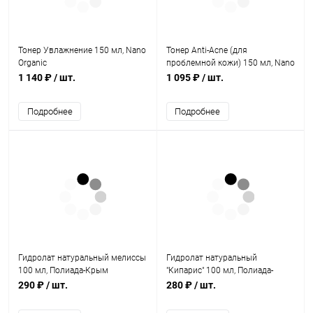
Тонер Увлажнение 150 мл, Nano
Тонер Anti-Acne (для
Organic
проблемной кожи) 150 мл, Nano
Organic
1 140 ₽
/ шт.
1 095 ₽
/ шт.
Подробнее
Подробнее
Гидролат натуральный мелиссы
Гидролат натуральный
100 мл, Полиада-Крым
"Кипарис" 100 мл, Полиада-
Крым
290 ₽
/ шт.
280 ₽
/ шт.