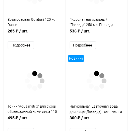
Вода розовая Gulabari 120 мл,
Гидролат натуральный
Dabur
"Лаванда" 250 мл, Полиада-
Крым
265 ₽
/ шт.
538 ₽
/ шт.
Подробнее
Подробнее
Новинка
Тоник "Aqua matrix" для сухой
Натуральная цветочная вода
обезвоженной кожи лица 110
для лица (Лаванда) - смягчает и
мл, Jurassic Spa
успокаивает / 100мл., Aasha
495 ₽
/ шт.
300 ₽
/ шт.
Herbals