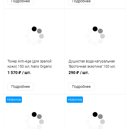
Подробнее
Подробнее
Тонер Anti-Age (для зрелой
Душистая вода натуральная
кожи) 150 мл, Nano Organic
"Восточная экзотика" 100 мл,
Полиада-Крым
1 570 ₽
/ шт.
290 ₽
/ шт.
Подробнее
Подробнее
Новинка
Новинка