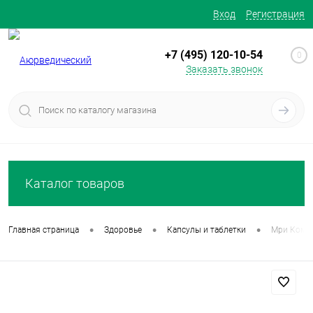
Вход
Регистрация
+7 (495) 120-10-54
0
Заказать звонок
Каталог товаров
•
•
•
Главная страница
Здоровье
Капсулы и таблетки
Мри Компа