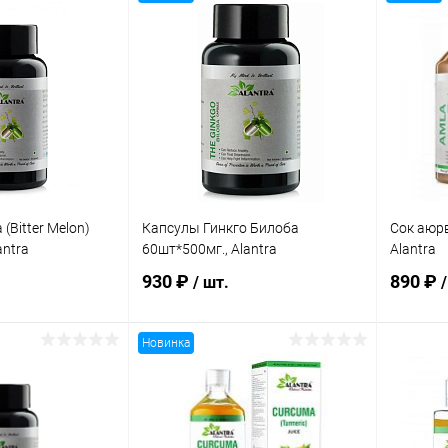
корзину
В корзину
ик
Сравнение
Купить в 1 клик
Сравнение
Купит
В наличии
В избранное
В наличии
В изб
а:
Элемент каталога:
Элемент 
травах, без
Сок аюрведический
Сок аюр
ля мозга /
&quot;Алоэ Вера&quot;
&quot;А
500мл., Alantra
мякотью
(Bitter Melon)
Капсулы Гинкго Билоба
Сок аюрв
antra
60шт*500мг., Alantra
Alantra
930 ₽
890 ₽
/ шт.
/
Новинка
корзину
В корзину
ик
Сравнение
Купить в 1 клик
Сравнение
Купит