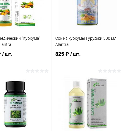
ранное
В наличии
В избранное
Нет в
наличии
каталога:
Элемент каталога:
ведический
ла&quot; 1 л, Alantra
Сок аюрведический
&quot;Ним и гилой&quot; 1 л,
Alantra
едический "Куркума"
Сок из куркумы Гуруджи 500 мл,
lantra
Alantra
₽
825 ₽
/ шт.
/ шт.
Подписаться
Подписаться
ь в 1 клик
Сравнение
Купить в 1 клик
Сравнение
ранное
Нет в
В избранное
Нет в
наличии
наличии
каталога:
Элемент каталога:
ведический
Сок из куркумы Гуруджи 500