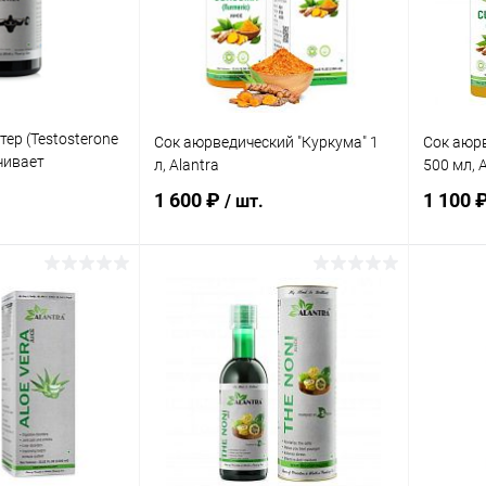
В наличии
В избранное
В наличии
В изб
а:
Элемент каталога:
Элемент 
(Bitter Melon)
Капсулы Гинкго Билоба
Сок аюр
ntra
60шт*500мг., Alantra
&quot;Ам
тер (Testosterone
Сок аюрведический "Куркума" 1
Сок аюрв
ичивает
л, Alantra
500 мл, A
стерона / 60
1 600 ₽
1 100 
/ шт.
писаться
В корзину
ик
Сравнение
Купить в 1 клик
Сравнение
Купит
Нет в
В избранное
В наличии
В изб
наличии
Элемент каталога:
а:
Элемент 
Сок аюрведический
&quot;Куркума&quot; 1 л,
стер
Сок аюр