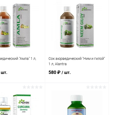
В корзину
В корзину
ь в 1 клик
Сравнение
Купить в 1 клик
Сравнение
ранное
В наличии
В избранное
В наличии
каталога:
Элемент каталога:
ведический
Сироп Айрон на травах, без
лоэ вера с
сахара - источник железа /
&quot; 500мл, Alantra
200мл., Alantra
едический "Амла" 1 л,
Сок аюрведический "Ним и гилой"
1 л, Alantra
580 ₽
 шт.
/ шт.
В корзину
Подписаться
ь в 1 клик
Сравнение
Купить в 1 клик
Сравнение