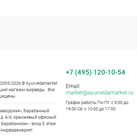
В корзину
В корзину
ь в 1 клик
Сравнение
Купить в 1 клик
Сравнение
ранное
В наличии
В избранное
В наличии
каталога:
Элемент каталога:
 Женьшень 60 шт,
Сок аюрведический
+7 (495) 120-10-54
&quot;Нони&quot; 1 л, Alantra
 2005-2026 © Ayurvedamarket
Email:
йший магазин аюрведы . Все
market@ayurvedamarket.ru
щищены.
График работы Пн-Пт: с 9:00 до
19:00 Сб: с 10:00 до 17:00
заводская», Барабанный
 д. 4/4, оранжевый офисный
 Барабанном» - вход 5, этаж
 Аюрведамаркет.