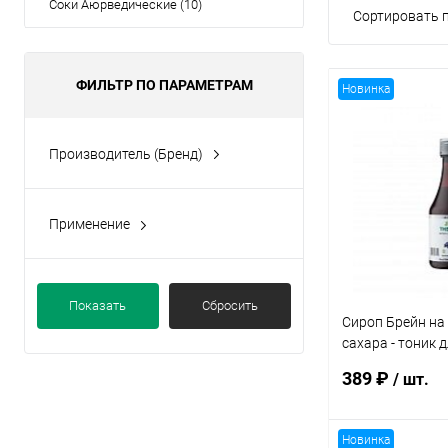
Соки Аюрведические (10)
Сортировать п
ФИЛЬТР ПО ПАРАМЕТРАМ
Новинка
Производитель (Бренд)
Alantra
Alantra
Применение
Дефицит железа
Здоровье почек
Показать
Сбросить
Мужское здоровье
Сироп Брейн на 
Нервная система
сахара - тоник д
200мл., Alantra
Омоложение организма
389 ₽
/ шт.
Показать ещё 4
Новинка