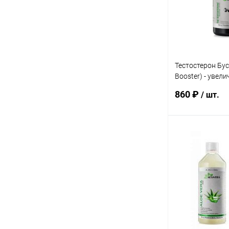
В избранное
Элемент каталог
Капсулы Карела 
60шт*500мг., Ala
Тестостерон Бус
Booster) - увел
выработку тесто
860 ₽
/ шт.
кап., Alantra
Под
Купить в 1 кл
В избранное
Элемент каталог
Тестостерон Бу