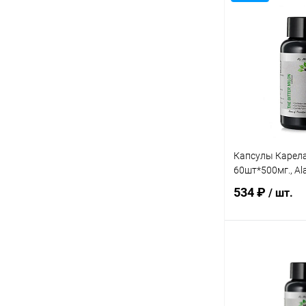
В 
Купить в 1 кл
В избранное
Элемент каталог
Сироп Брейн на 
сахара - тоник д
200мл., Alantra
Капсулы Карела 
60шт*500мг., Al
534 ₽
/ шт.
В 
Купить в 1 кл