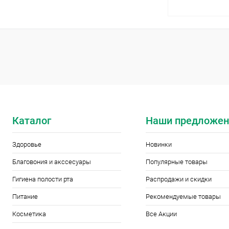
Под
Купить в 1 кл
В избранное
Элемент каталог
Каталог
Наши предложен
Капсулы Готу ко
60 шт, Alantra
Здоровье
Новинки
Благовония и акссесуары
Популярные товары
Гигиена полости рта
Распродажи и скидки
Питание
Рекомендуемые товары
Косметика
Все Акции