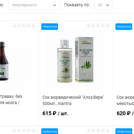
о:
Показать по:
популярности
30
Новинка
Новинка
травах, без
Сок аюрведический "Алоэ Вера"
Сок аюрв
ля мозга /
500мл., Alantra
мякотью"
615 ₽
620 ₽
/ шт.
/
Новинка
Новинка