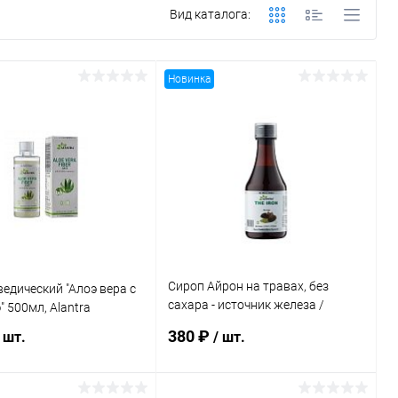
Вид каталога:
Новинка
Сироп Айрон на травах, без
едический "Алоэ вера с
сахара - источник железа /
 500мл, Alantra
200мл., Alantra
380 ₽
 шт.
/ шт.