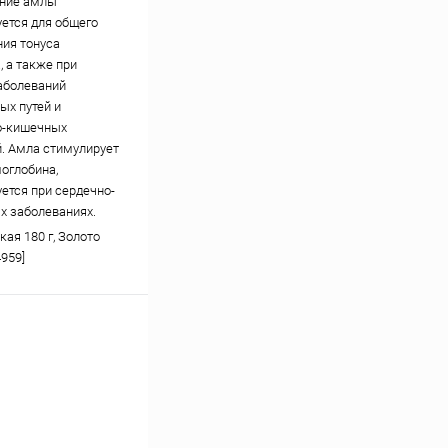
ение амлы
ется для общего
ия тонуса
, а также при
аболеваний
ых путей и
о-кишечных
. Амла стимулирует
моглобина,
ется при сердечно-
х заболеваниях.
ая 180 г, Золото
959]