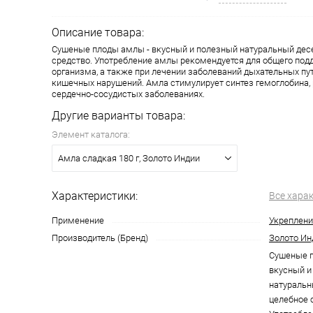
Описание товара:
Сушеные плоды амлы - вкусный и полезный натуральный десе
средство. Употребление амлы рекомендуется для общего под
организма, а также при лечении заболеваний дыхательных пу
кишечных нарушений. Амла стимулирует синтез гемоглобина,
сердечно-сосудистых заболеваниях.
Другие варианты товара:
Элемент каталога:
Амла сладкая 180 г, Золото Индии
Характеристики:
Все хара
Применение
Укреплени
Производитель (Бренд)
Золото Ин
Сушеные п
вкусный и
натуральн
целебное 