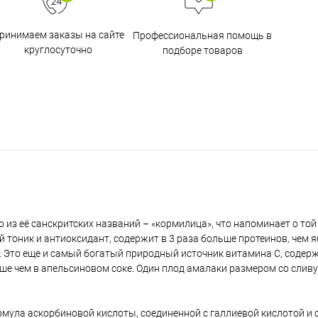
ринимаем заказы на сайте
Профессиональная помощь в
круглосуточно
подборе товаров
з её санскритских названий – «кормилица», что напоминает о той 
й тоник и антиоксидант, содержит в 3 раза больше протеинов, чем я
 Это еще и самый богатый природный источник витамина С, содерж
льше чем в апельсиновом соке. Один плод амалаки размером со сливу
ормула аскорбиновой кислоты, соединенной с галлиевой кислотой и