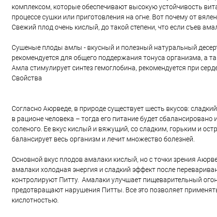
комплексом, которые обеспечивают высокую устойчивость витами
процессе сушки или приготовления на огне. Вот почему от вяле
Свежий плод очень кислый, до такой степени, что если съев ама
Сушеные плоды амлы - вкусный и полезный натуральный десерт 
рекомендуется для общего поддержания тонуса организма, а т
Амла стимулирует синтез гемоглобина, рекомендуется при сер
Свойства
Согласно Аюрведе, в природе существует шесть вкусов: сладкий
в рационе человека – тогда его питание будет сбалансировано и
соленого. Ее вкус кислый и вяжущий, со сладким, горьким и ос
балансирует весь организм и лечит множество болезней.
Основной вкус плодов амалаки кислый, но с точки зрения Аюрв
амалаки холодная энергия и сладкий эффект после переварива
контролируют Питту. Амалаки улучшает пищеварительный огонь
предотвращают нарушения Питты. Все это позволяет применять
кислотностью.