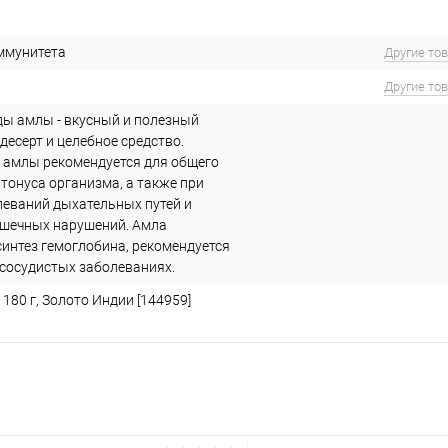
ммунитета
Другие то
Другие то
ы амлы - вкусный и полезный
есерт и целебное средство.
 амлы рекомендуется для общего
тонуса организма, а также при
леваний дыхательных путей и
шечных нарушений. Амла
синтез гемоглобина, рекомендуется
-сосудистых заболеваниях.
180 г, Золото Индии [144959]