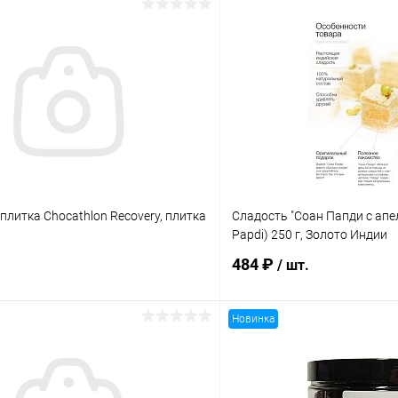
литка Chocathlon Recovery, плитка
Сладость "Соан Папди с апе
Papdi) 250 г, Золото Индии
484 ₽
/ шт.
Новинка
В корзину
Подпис
 клик
Сравнение
Купить в 1 клик