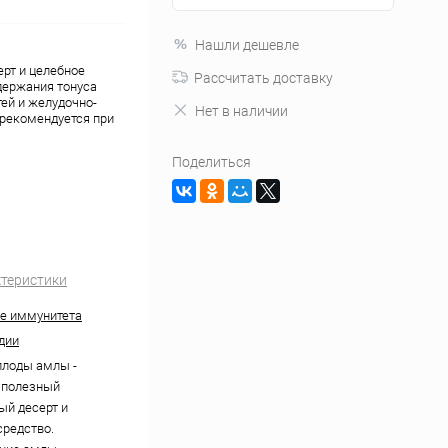
Нашли дешевле
рт и целебное
Рассчитать доставку
держания тонуса
тей и желудочно-
Нет в наличии
 рекомендуется при
Поделиться
ктеристики
е иммунитета
дии
лоды амлы -
 полезный
ый десерт и
средство.