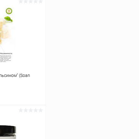
льсином" (Soan
аться
Сравнение