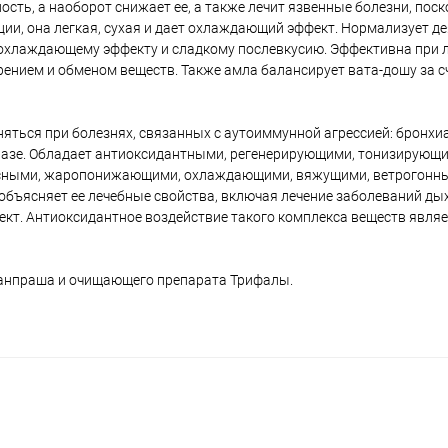
ость, а наоборот снижает ее, а также лечит язвенные болезни, поск
ии, она легкая, сухая и дает охлаждающий эффект. Нормализует де
я охлаждающему эффекту и сладкому послевкусию. Эффективна при 
ением и обменом веществ. Также амла балансирует вата-дошу за сч
яться при болезнях, связанных с аутоиммунной агрессией: бронхи
иазе. Обладает антиоксидантными, регенерирующими, тонизирующи
сными, жаропонижающими, охлаждающими, вяжущими, ветрогонны
объясняет ее лечебные свойства, включая лечение заболеваний ды
т. Антиоксидантное воздействие такого комплекса веществ явля
анпраша и очищающего препарата Трифалы.