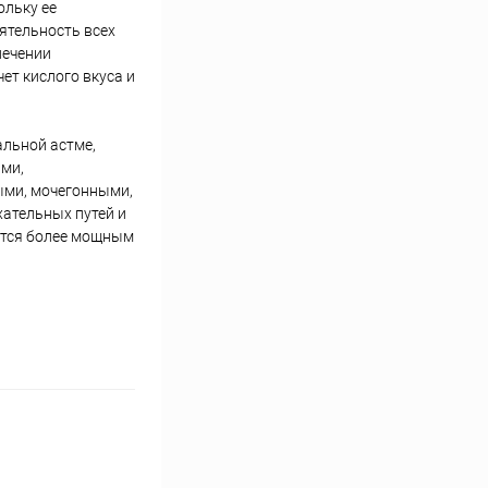
ольку ее
ятельность всех
лечении
ет кислого вкуса и
альной астме,
ми,
ми, мочегонными,
хательных путей и
ется более мощным