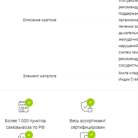
Употребл
рекоменду
поддержан
Описание краткое
организма
лечении з
дыхательн
желудочн
нарушений
синтез ге
рекоменду
сосудисты
Амла сладк
Элемент каталога
Индии [144
Более 1 000 пунктов
Весь ассортимент
самовывоза по РФ
сертифицирован