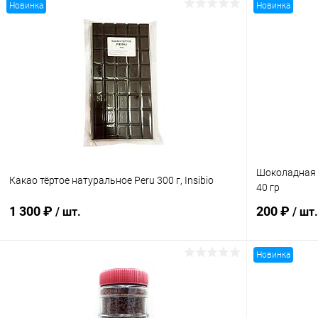
Новинка
Новинка
Шоколадная п
Какао тёртое натуральное Peru 300 г, Insibio
40 гр
1 300 ₽
200 ₽
/ шт.
/ шт.
Новинка
Подписаться
Купить в 1 клик
Сравнение
Купить в 1