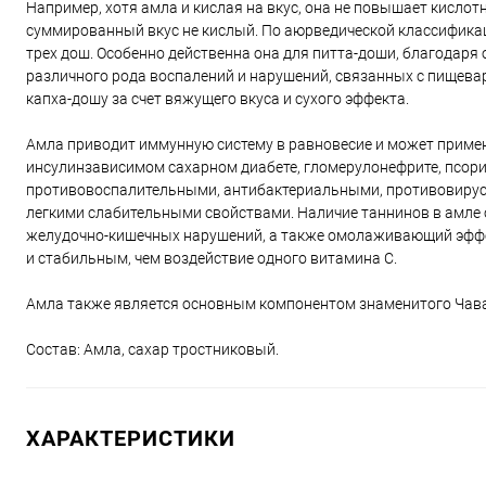
Например, хотя амла и кислая на вкус, она не повышает кислотн
суммированный вкус не кислый. По аюрведической классификац
трех дош. Особенно действенна она для питта-доши, благодар
различного рода воспалений и нарушений, связанных с пищевар
капха-дошу за счет вяжущего вкуса и сухого эффекта.
Амла приводит иммунную систему в равновесие и может примен
инсулинзависимом сахарном диабете, гломерулонефрите, псор
противовоспалительными, антибактериальными, противовиру
легкими слабительными свойствами. Наличие таннинов в амле 
желудочно-кишечных нарушений, а также омолаживающий эффек
и стабильным, чем воздействие одного витамина С.
Амла также является основным компонентом знаменитого Чав
Состав: Амла, сахар тростниковый.
ХАРАКТЕРИСТИКИ