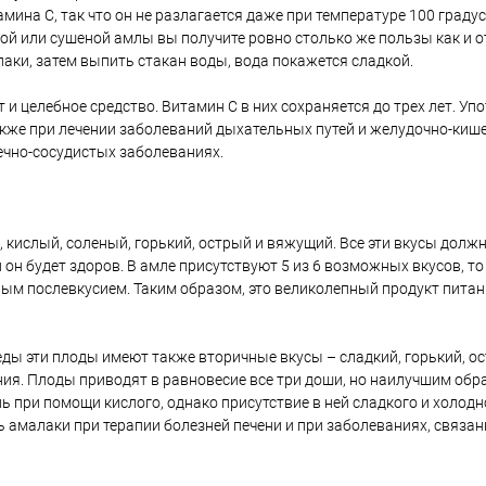
на С, так что он не разлагается даже при температуре 100 градус
ной или сушеной амлы вы получите ровно столько же пользы как и о
лаки, затем выпить стакан воды, вода покажется сладкой.
и целебное средство. Витамин С в них сохраняется до трех лет. У
акже при лечении заболеваний дыхательных путей и желудочно-киш
дечно-сосудистых заболеваниях.
, кислый, соленый, горький, острый и вяжущий. Все эти вкусы дол
 он будет здоров. В амле присутствуют 5 из 6 возможных вкусов, то 
трым послевкусием. Таким образом, это великолепный продукт пита
еды эти плоды имеют также вторичные вкусы – сладкий, горький, о
ния. Плоды приводят в равновесие все три доши, но наилучшим обр
 при помощи кислого, однако присутствие в ней сладкого и холодн
 амалаки при терапии болезней печени и при заболеваниях, связа