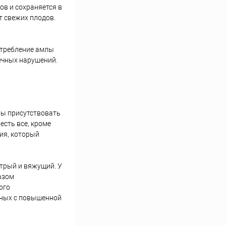
ов и сохраняется в
т свежих плодов.
потребление амлы
ечных нарушений.
жны присутствовать
есть все, кроме
ния, который
стрый и вяжущий. У
азом
ого
нных с повышенной