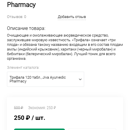
Pharmacy
Отзывов: 0
Добавить отзыв
Описание товара:
Очищающее и омолаживающее аюрведическое средство,
заслужившее мировую известность. «Трифала» означает «три
плода» и обязана такому названию входящим в его состав плодам
амлы (индийский крыжовник), харитаки (черный миробалан) и
бибхитаки (белерический миробалан). Лучший тоник для всего
организма.
Элемент каталога:
Трифала 120 табл., Jiva Ayurvedic
Pharmacy
500 ₽
Экономия:
250 ₽
250 ₽
/ шт.