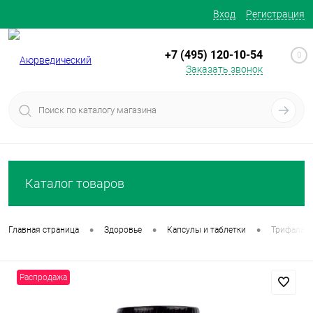
Вход
Регистрация
+7 (495) 120-10-54
0
Заказать звонок
Каталог товаров
•
•
•
Главная страница
Здоровье
Капсулы и таблетки
Трифала 12
Распродажа