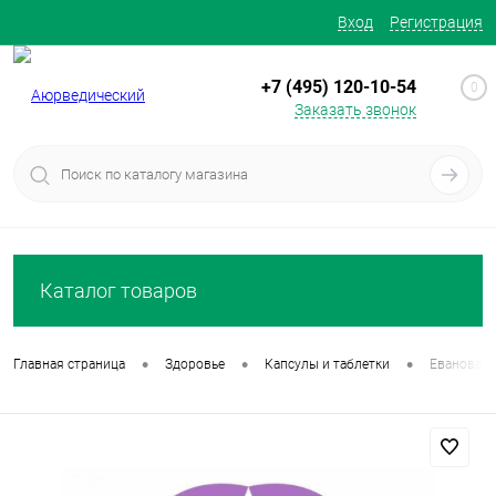
Вход
Регистрация
+7 (495) 120-10-54
0
Заказать звонок
Каталог товаров
•
•
•
Главная страница
Здоровье
Капсулы и таблетки
Еванова (E