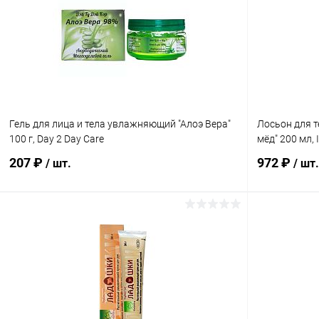
Гель для лица и тела увлажняющий "Алоэ Вера"
Лосьон для т
100 г, Day 2 Day Care
мёд" 200 мл, 
207 ₽
972 ₽
/ шт.
/ шт.
В корзину
Купить в 1 клик
Сравнение
Купить в 1
В избранное
В наличии
В избранн
Элемент каталога:
Элемент ката