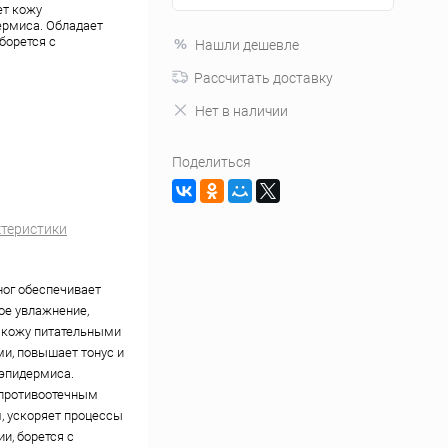
ет кожу
ермиса. Обладает
борется с
Нашли дешевле
Рассчитать доставку
Нет в наличии
Поделиться
ктеристики
ног обеспечивает
ое увлажнение,
 кожу питательными
и, повышает тонус и
 эпидермиса.
противоотечным
, ускоряет процессы
и, борется с