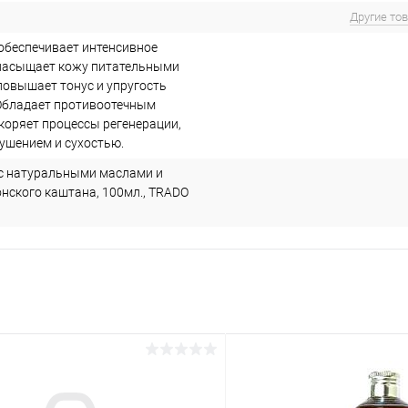
Другие то
 обеспечивает интенсивное
насыщает кожу питательными
повышает тонус и упругость
Обладает противоотечным
скоряет процессы регенерации,
лушением и сухостью.
 с натуральными маслами и
онского каштана, 100мл., TRADO