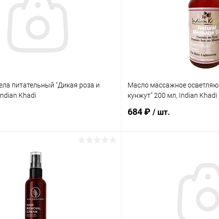
ела питательный "Дикая роза и
Масло массажное осветляющ
Indian Khadi
кунжут" 200 мл, Indian Khadi
684 ₽
/ шт.
Подписаться
Подпис
 клик
Сравнение
Купить в 1 клик
ое
Нет в наличии
В избранное
лога:
Элемент каталога: