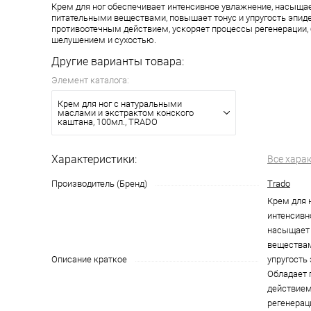
Крем для ног обеспечивает интенсивное увлажнение, насыща
питательными веществами, повышает тонус и упругость эпид
противоотечным действием, ускоряет процессы регенерации, 
шелушением и сухостью.
Другие варианты товара:
Элемент каталога:
Крем для ног с натуральными
маслами и экстрактом конского
каштана, 100мл., TRADO
Характеристики:
Все хара
Производитель (Бренд)
Trado
Крем для 
интенсивн
насыщает
веществам
Описание краткое
упругость
Обладает 
действием
регенераци