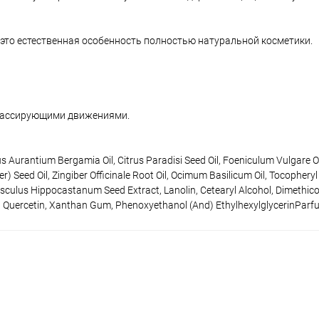
 это естественная особенность полностью натуральной косметики.
 массирующими движениями.
s Aurantium Bergamia Oil, Citrus Paradisi Seed Oil, Foeniculum Vulgare O
) Seed Oil, Zingiber Officinale Root Oil, Ocimum Basilicum Oil, Tocopheryl
sculus Hippocastanum Seed Extract, Lanolin, Cetearyl Alcohol, Dimethico
te, Quercetin, Xanthan Gum, Phenoxyethanol (And) EthylhexylglycerinPar