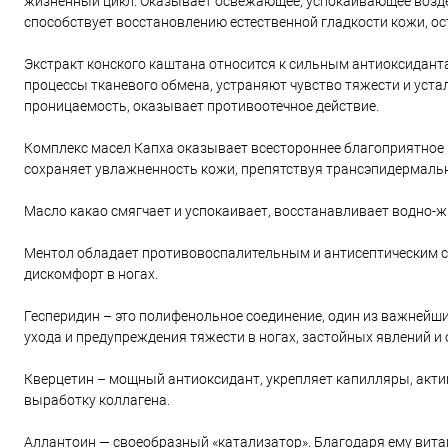
жизненный цикл. Оказывает освежающее, успокаивающее воздей
способствует восстановлению естественной гладкости кожи, ос
Экстракт конского каштана относится к сильным антиоксидант
процессы тканевого обмена, устраняют чувство тяжести и уста
проницаемость, оказывает противоотечное действие.
Комплекс масел Капха оказывает всестороннее благоприятное 
сохраняет увлажненность кожи, препятствуя трансэпидермальн
Масло какао смягчает и успокаивает, восстанавливает водно-ж
Ментол обладает противовоспалительным и антисептическим с
дискомфорт в ногах.
Гесперидин – это полифенольное соединение, один из важнейш
ухода и предупреждения тяжести в ногах, застойных явлений и 
Кверцетин – мощный антиоксидант, укрепляет капилляры, акти
выработку коллагена.
Аллантоин — своеобразный «катализатор». Благодаря ему вита