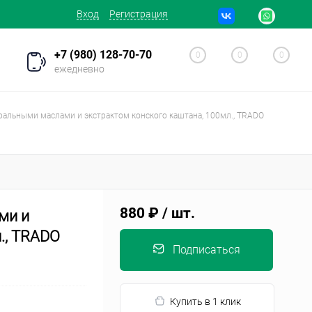
Вход
Регистрация
+7 (980) 128-70-70
0
0
0
ежедневно
уральными маслами и экстрактом конского каштана, 100мл., TRADO
880 ₽
/ шт.
ми и
., TRADO
Подписаться
Купить в 1 клик