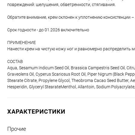
повреждений: шелушения, обветренности, стягивания.
Обратите внимание, крем склонен к уплотнению консистенции –
Срок годности - до 01.2026 включительно
ПРИМЕНЕНИЕ
Нанести крем на чистую кожу ног и равномерно распределить
СОСТАВ
Aqua, Sesamum Indicum Seed Oil, Brassica Campestris Seed Oil, Citru
Graveolens Oil, Cyperus Scariosus Root Oil, Piper Nigrum (Black Pepper
Stearate Citrate, Propylene Glycol, Theobroma Cacao Seed Butter, Ae
Hesperidin, Glyceryl StearateMenthol, Allantoin, Sodium Polyacryla
ХАРАКТЕРИСТИКИ
Прочие