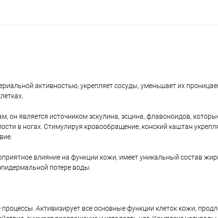
ериальной активностью, укрепляет сосуды, уменьшает их проницае
летках.
м, он является источником эскулина, эсцина, флавоноидов, котор
лости в ногах. Стимулируя кровообращение, конский каштан укрепл
вие.
оприятное влияние на функции кожи, имеет уникальный состав жир
эпидермальной потере воды.
е процессы. Активизирует все основные функции клеток кожи, продл