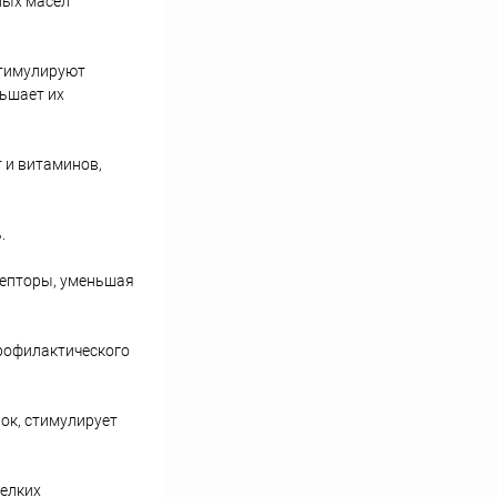
ных масел
стимулируют
ньшает их
 и витаминов,
.
цепторы, уменьшая
профилактического
ок, стимулирует
мелких