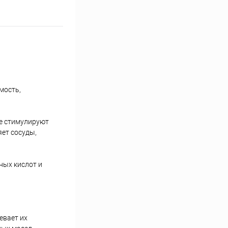
мость,
ые стимулируют
яет сосуды,
ных кислот и
евает их