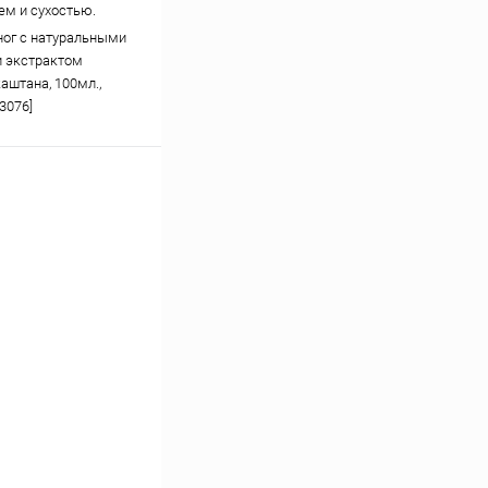
м и сухостью.
ног с натуральными
 экстрактом
аштана, 100мл.,
3076]