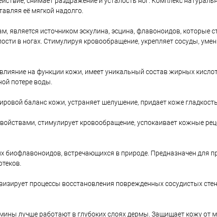
ствие, снимает раздражение и усталость ног. Комплекс натураль
тавляя её мягкой надолго.
ам, является источником эскулина, эсцина, флавоноидов, которые 
лости в ногах. Стимулируя кровообращение, укрепляет сосуды, уме
влияние на функции кожи, имеет уникальный состав жирных кислот
ой потере воды.
ировой баланс кожи, устраняет шелушение, придает коже гладкость
войствами, стимулирует кровообращение, успокаивает кожные ре
их биофлавоноидов, встречающихся в природе. Предназначен для 
отеков.
визирует процессы восстановления поврежденных сосудистых стен
мины лучше работают в глубоких слоях дермы. Защищает кожу от 