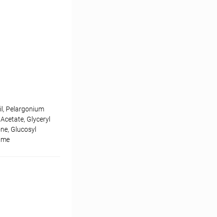
il, Pelargonium
 Acetate, Glyceryl
ne, Glucosyl
fume