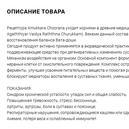
ОПИСАНИЕ ТОВАРА
Рецептура Amukkara Choorana уходит корнями в древние меди
Agaththiyar Vaidya Raththina Churukkam). Веками данный сост
восстановления баланса Вата-доши.
Сегодня продукт активно применяется в аюрведической практик
поддерживающее средство при дегенеративных изменениях сус
Механизм воздействия на организм: Основной компонент форму
нервные клетки от окислительного повреждения. Комплекс остр
ферменты, улучшая усвоение питательных веществ и помогая 
блокируют медиаторы воспаления в суставных тканях, уменьша
ПОКАЗАНИЯ:
Синдром хронической усталости, упадок сил и общая слабость;
Повышенная тревожность, стресс, бессонница;
Артриты, артрозы, боли в суставах и пояснице;
Респираторные нарушения, сопровождающиеся кашлем или од
Анемия, потеря веса и ослабленный иммунитет.