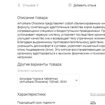
Отзывов: 0
Добавить отзыв
Описание товара:
Amukkara Choorana представляет собой сбалансированную 
формулу, сочетающую адаптогенные свойства корня Ашваганд
согревающими специями и биодоступными проводниками. Пр
успокаивает нервную систему, устраняет последствия хрониче
улучшает качество сна и возвращает телу утраченную жизне
Благодаря выраженному противовоспалительному действию, 
уменьшить дискомфорт в суставах, укрепляет мышечный кор
огонь пищеварения (Агни). Это мягкое восстанавливающее с
организму адаптироваться к высоким физическим и психоэ
нагрузкам.
Другие варианты товара:
Элемент каталога:
Амукара Чурна в таблетках
(Amukkara Choorana) 100таб., SKM
Характеристики:
Все хара
Подходящий срок годности
20%