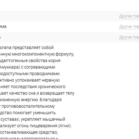
Другие то
ема
Другие то
%
Другие то
orana представляет собой
анную многокомпонентную формулу,
даптогенные свойства корня
Амуккара) с согревающими
иодоступными проводниками.
ктивно успокаивает нервную
аняет последствия хронического
шает качество сна и возвращает телу
изненную энергию. Благодаря
 противовоспалительному
едство помогает уменьшить
 суставах, укрепляет мышечный
ализует огонь пищеварения (Агни).
осстанавливающее средство,
рганизму адаптироваться к