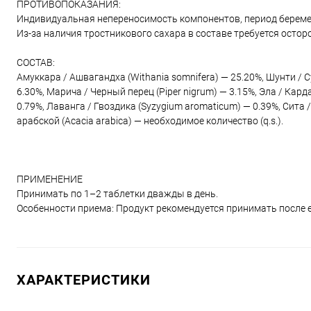
ПРОТИВОПОКАЗАНИЯ:
Индивидуальная непереносимость компонентов, период береме
Из-за наличия тростникового сахара в составе требуется осто
СОСТАВ:
Амуккара / Ашвагандха (Withania somnifera) — 25.20%, Шунти / Су
6.30%, Марича / Черный перец (Piper nigrum) — 3.15%, Эла / Ка
0.79%, Лаванга / Гвоздика (Syzygium aromaticum) — 0.39%, Сита 
арабской (Acacia arabica) — необходимое количество (q.s.).
ПРИМЕНЕНИЕ
Принимать по 1–2 таблетки дважды в день.
Особенности приема: Продукт рекомендуется принимать после 
ХАРАКТЕРИСТИКИ