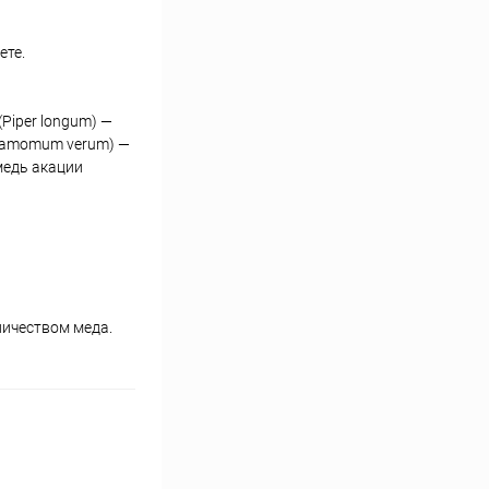
ете.
(Piper longum) —
innamomum verum) —
амедь акации
личеством меда.