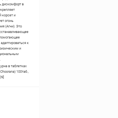
 дискомфорт в
укрепляет
 корсет и
ет огонь
ия (Агни). Это
осстанавливающее
 помогающее
 адаптироваться к
физическим и
циональным
.
урна в таблетках
Choorana) 100таб.,
09]