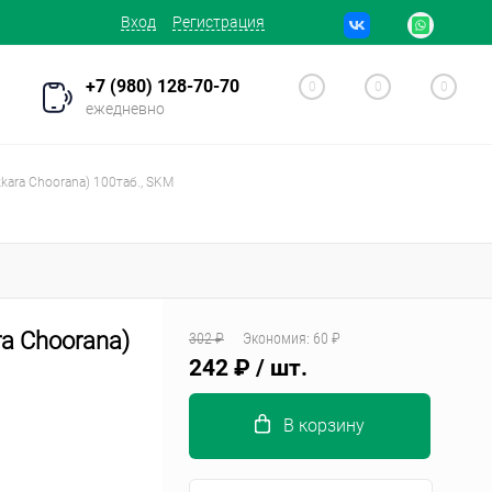
Вход
Регистрация
+7 (980) 128-70-70
0
0
0
ежедневно
kara Choorana) 100таб., SKM
a Choorana)
302 ₽
Экономия:
60 ₽
242 ₽
/ шт.
В корзину