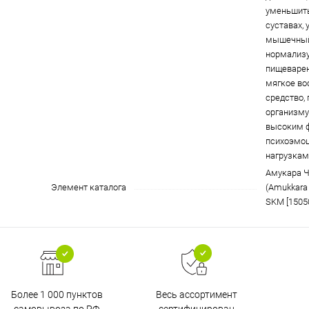
уменьшить
суставах, 
мышечный
нормализу
пищеварен
мягкое в
средство,
организму
высоким 
психоэмо
нагрузкам
Амукара Ч
Элемент каталога
(Amukkara 
SKM [1505
Более 1 000 пунктов
Весь ассортимент
самовывоза по РФ