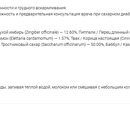
нности и грудного вскармливания.
рожность и предварительная консультация врача при сахарном диаб
хой имбирь (Zingiber officinale) — 12.60%, Пиппали / Перец длинный 
рдамон (Elettaria cardamomum) — 1.57%, Твак / Корица настоящая (C
/ Тростниковый сахар (Saccharum officinarum) — 50.00%, Баббул / К
еды, запивая теплой водой, молоком или смешивая с небольшим ко