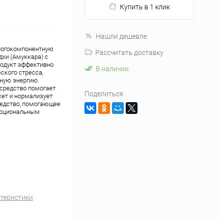
Купить в 1 клик
Нашли дешевле
многокомпонентную
Рассчитать доставку
хи (Амуккара) с
одукт эффективно
В наличии
ского стресса,
нную энергию.
средство помогает
Поделиться
сет и нормализует
редство, помогающее
моциональным
ктеристики