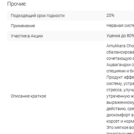
Прочие
20%
Подходящий срок годности
Нервная сист
Применение
Уценка до 80
Участие в Акции
Amukkara Cho
сбалансиров
сочетающую а
Ашвагандхи (
специями и б
Продукт эффе
систему, устр
стресса, улуч
Описание краткое
утраченную ж
выраженному
действию, ср
дискомфорт в
корсет и норм
Это мягкое в
помогающее о