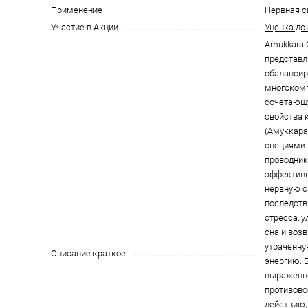
Применение
Нервная с
Участие в Акции
Уценка до
Amukkara 
представл
сбаланси
многокомп
сочетающ
свойства 
(Амуккара
специями 
проводник
эффективн
нервную с
последств
стресса, 
сна и воз
утраченн
Описание краткое
энергию. 
выраженн
противово
действию,