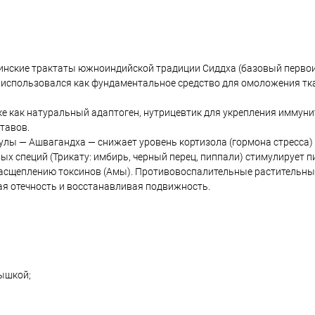
цинские трактаты южноиндийской традиции Сиддха (базовый перво
ав использовался как фундаментальное средство для омоложения тка
е как натуральный адаптоген, нутрицевтик для укрепления иммуни
тавов.
лы — Ашвагандха — снижает уровень кортизола (гормона стресса)
ых специй (Трикату: имбирь, черный перец, пиппали) стимулирует
расщеплению токсинов (Амы). Противовоспалительные растительны
я отечность и восстанавливая подвижность.
ышкой;