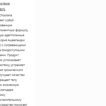
истема
 80%
Choorana
яет собой
рованную
онентную формулу,
ую адаптогенные
корня Ашвагандхи
) с согревающими
и биодоступными
ами. Продукт
о успокаивает
истему, устраняет
ия хронического
улучшает качество
вращает телу
ую жизненную
Благодаря
ому
спалительному
 средство помогает