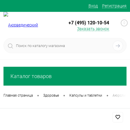
Вход
Регистрация
+7 (495) 120-10-54
0
Заказать звонок
Каталог товаров
•
•
•
Главная страница
Здоровье
Капсулы и таблетки
Аюрслим (A