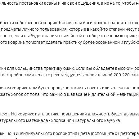
ьность постановки асаны и на свои ощущения, а не на то, чтобы не
брести собственный коврик. Коврик для йоги можно сравнить с та
предметы личного пользования, которые в какой-то степени несут 
ашного, если вы будете заниматься йогой на общественном коврике,
ого коврика помогает сделать практику более осознанной и глубок
ики для большинства практикующих. Если вы обладаете высоким ро
и с пробросами тела, то рекомендуется коврик длиной 200-220 сан
стом коврике вам будет проще поставить локоть или колено на пол
скать холод от пола, что важно в шавасане и длительной медитации
теют. На коврике из пластика повышенная влажность будет вызыв
атурального материала - хлопка или натурального каучука.
ики, но и индивидуального восприятия цвета (вспомните о цветотера