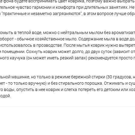
иде фона будете воспринимать цвет коврика, поэтому важно выбрать
ительное чувство гармонии и комфорта при длительных занятиях. Не
 "практичные и незаметно загрязняются", в этом вопросе лучше обр
омыть в теплой воде, можно с нейтральным мылом без ароматизат
наоборот - обычное хозяйственное мыло. Содержание мыла в воде д
 использовалось в прозводстве. После мытья коврик нужно вытере
помещении. Сохнуть коврик может долго, до двух суток (зависит о
ьного каучука (он может иметь резкий запах) рекомендуется просто
льной машинке, но только в режиме бережной стирки (30 градусов,
нет - то только вручную) и без стирального порошка. Отжимать и с
о воды, опустить в нее коврик и слегка потереть его детским или 
водой.