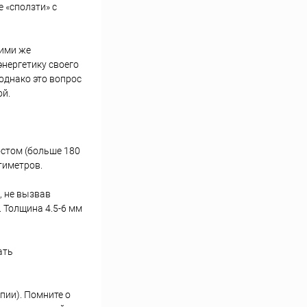
 «сползти» с
кими же
энергетику своего
 однако это вопрос
ой.
стом (больше 180
тиметров.
, не вызвав
. Толщина 4.5-6 мм
ать
пии). Помните о