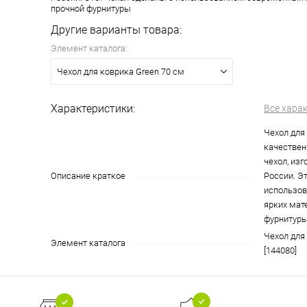
прочной фурнитуры
Другие варианты товара:
Элемент каталога:
Чехол для коврика Green 70 см
Характеристики:
Все хара
Чехол для 
качествен
чехол, из
Описание краткое
России. Э
использо
ярких мат
фурнитур
Чехол для
Элемент каталога
[144080]