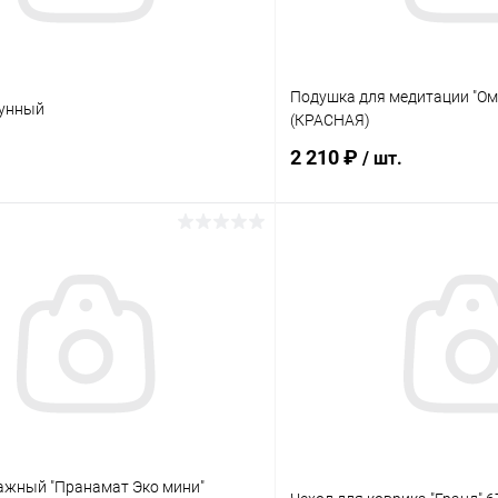
Подушка для медитации "Ом
тунный
(КРАСНАЯ)
2 210 ₽
/ шт.
Подписаться
Подпис
 клик
Сравнение
Купить в 1 клик
ое
Нет в наличии
В избранное
лога:
Элемент каталога:
тунный
Подушка для медитации &quot
см (КРАСНАЯ)
ажный "Пранамат Эко мини"