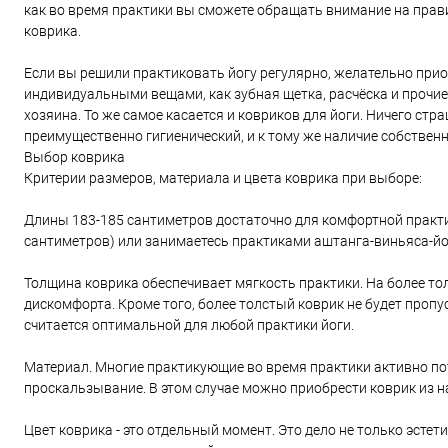
как во время практики вы сможете обращать внимание на правил
коврика.
Если вы решили практиковать йогу регулярно, желательно прио
индивидуальными вещами, как зубная щетка, расчёска и прочие 
хозяина. То же самое касается и ковриков для йоги. Ничего стр
преимущественно гигиенический, и к тому же наличие собственн
Выбор коврика
Критерии размеров, материала и цвета коврика при выборе:
Длины 183-185 сантиметров достаточно для комфортной практ
сантиметров) или занимаетесь практиками аштанга-виньяса-йог
Толщина коврика обеспечивает мягкость практики. На более тол
дискомфорта. Кроме того, более толстый коврик не будет пропу
считается оптимальной для любой практики йоги.
Материал. Многие практикующие во время практики активно по
проскальзывание. В этом случае можно приобрести коврик из н
Цвет коврика - это отдельный момент. Это дело не только эстет