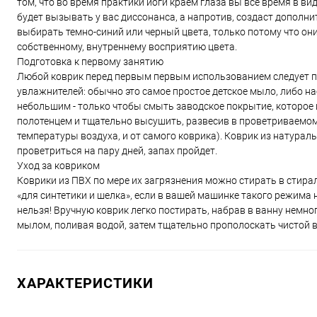
том, что во время практики йоги краем глаза вы все время в в
будет вызывать у вас диссонанса, а напротив, создаст дополн
выбирать темно-синий или черный цвета, только потому что они
собственному, внутреннему восприятию цвета.
Подготовка к первому занятию
Любой коврик перед первым первым использованием следует п
увлажнителей: обычно это самое простое детское мыло, либо 
небольшим - только чтобы смыть заводское покрытие, которое
полотенцем и тщательно высушить, развесив в проветриваемом 
температуры воздуха, и от самого коврика). Коврик из натурал
проветриться на пару дней, запах пройдет.
Уход за ковриком
Коврики из ПВХ по мере их загрязнения можно стирать в стира
«для синтетики и шелка», если в вашей машинке такого режима 
нельзя! Вручную коврик легко постирать, набрав в ванну немног
мылом, поливая водой, затем тщательно прополоскать чистой 
ХАРАКТЕРИСТИКИ