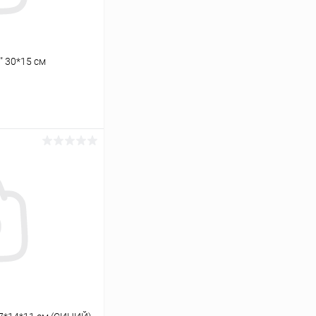
" 30*15 см
аться
Сравнение
Нет в наличии
;Ом&quot; 30*15