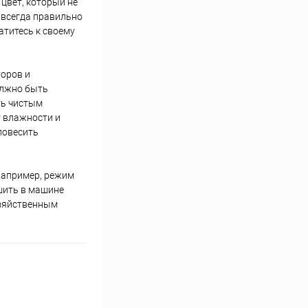
 цвет, который не
 всегда правильно
атитесь к своему
оров и
олжно быть
ть чистым
т влажности и
 повесить
 например, режим
ушить в машине
хозяйственным