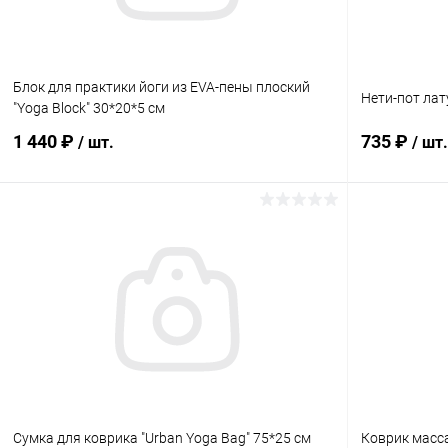
Блок для практики йоги из EVA-пены плоский
Нети-пот ла
"Yoga Block" 30*20*5 см
1 440 ₽
735 ₽
/ шт.
/ шт.
Подписаться
Купить в 1 клик
Сравнение
Купить в 1
В избранное
Нет в наличии
В избранн
Элемент каталога:
Элемент ката
Блок для практики йоги из EVA-пены плоский
Нети-пот ла
&quot;Yoga Block&quot; 30*20*5 см
Сумка для коврика "Urban Yoga Bag" 75*25 см
Коврик масс