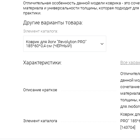
Отличительная особенность данной модели коврика - это соч
материала и универсальности толщины, которая подходит для
практики.
Другие варианты товара:
Элемент каталога:
Коврик для йоги "Revolution PRO"
185*60*0,4 см (ЧЁРНЫЙ)
Характеристики:
Все хара
Отличител
данной мо
сочетание
Описание краткое
материала
толщины, 
для любог
Коврик для
Элемент каталога
PRO" 185*
[143704]