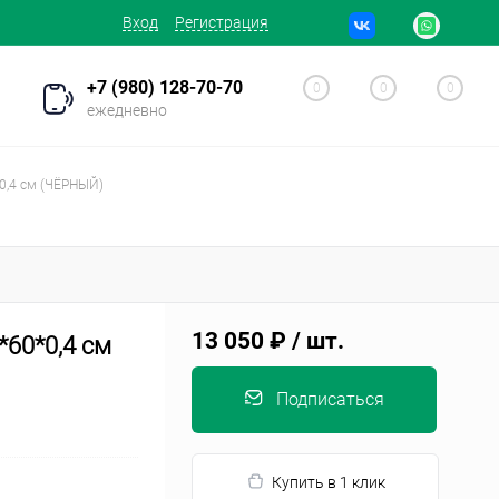
Вход
Регистрация
+7 (980) 128-70-70
0
0
0
ежедневно
*0,4 см (ЧЁРНЫЙ)
13 050 ₽
/ шт.
*60*0,4 см
Подписаться
Купить в 1 клик