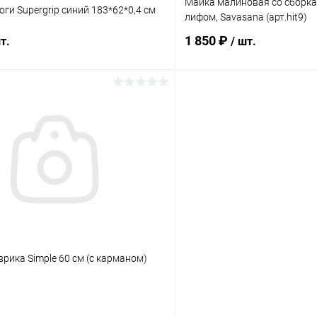
Майка малиновая со сборк
оги Supergrip синий 183*62*0,4 см
лифом, Savasana (арт.hit9)
1 850 ₽
т.
/ шт.
Подписаться
Подпис
 клик
Сравнение
Купить в 1 клик
ое
Нет в наличии
В избранное
лога:
Элемент каталога:
оги Supergrip синий 183*62*0,4
Майка малиновая со сборка
лифом, Savasana (арт.hit9)
врика Simple 60 см (с карманом)