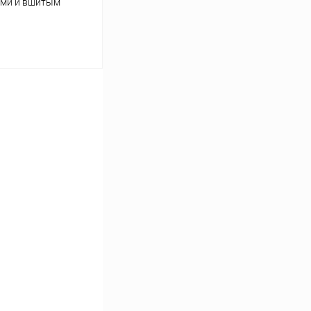
ами и вшитым
аться
Сравнение
Нет в наличии
ми и вшитым