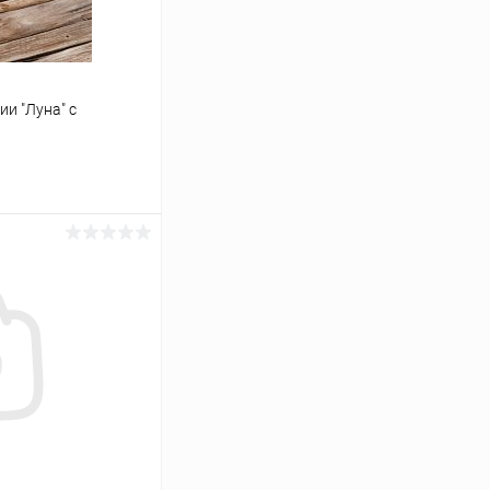
и "Луна" с
аться
Сравнение
Нет в наличии
и
никами