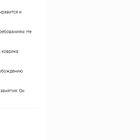
нравится и
требованиям. Не
ь коврика
свобождению
 занятия. Он