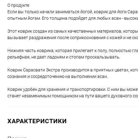
О продукте
Если вы только начали заниматься йогой, коврик для йоги Сар
опытным йогам. Его толщина подойдет для любых асан - высок
Этот коврик создан из самых качественных материалов, которы
вызывает раздражения после соприкосновения с кожей и не ск
Нижняя часть коврика, которая прилегает к полу, полностью гл
рельефная, не дает ладоням и стопам проскальзывать.
Коврик Сарасвати Экстра производится в приятных цветах, ко
сознания и сосредоточению на выполнении асан.
Коврик удобен для хранения и транспортировки. С ним вы может
станет незаменимым помощником на пути вашего духовного с
ХАРАКТЕРИСТИКИ