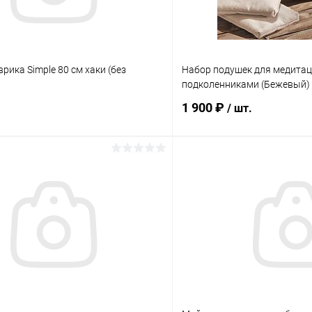
врика Simple 80 см хаки (без
Набор подушек для медитаци
подколенниками (Бежевый)
1 900 ₽
/ шт.
Подписаться
Подпис
 клик
Сравнение
Купить в 1 клик
ое
Нет в наличии
В избранное
лога:
Элемент каталога:
врика Simple 80 см хаки (без
Набор подушек для медитаци
&quot;Луна&quot; с подколен
(Бежевый)