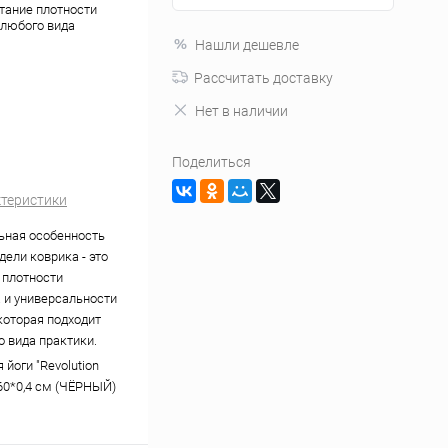
етание плотности
 любого вида
Нашли дешевле
Рассчитать доставку
Нет в наличии
Поделиться
ктеристики
ьная особенность
дели коврика - это
 плотности
 и универсальности
которая подходит
о вида практики.
 йоги "Revolution
60*0,4 см (ЧЁРНЫЙ)