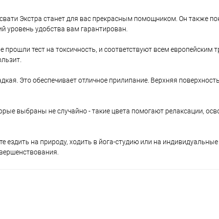
асвати Экстра станет для вас прекрасным помощником. Он также по
ий уровень удобства вам гарантирован.
е прошли тест на токсичность, и соответствуют всем европейским 
ользит.
адкая. Это обеспечивает отличное прилипание. Верхняя поверхност
торые выбраны не случайно - такие цвета помогают релаксации, о
е ездить на природу, ходить в йога-студию или на индивидуальные
овершенствования.