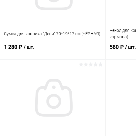
Чехол для ко
Сумка для коврика "Деви" 70*19*17 см (ЧЁРНАЯ)
кармана)
1 280 ₽
580 ₽
/ шт.
/ шт.
Подписаться
Купить в 1 клик
Сравнение
Купить в 1
В избранное
Нет в наличии
В избранн
Элемент каталога:
Элемент ката
Сумка для коврика &quot;Деви&quot; 70*19*17
Чехол для ко
см (ЧЁРНАЯ)
кармана)