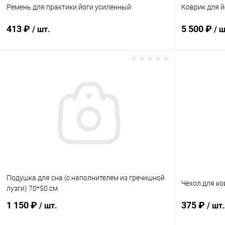
Ремень для практики йоги усиленный
Коврик для й
413 ₽
5 500 ₽
/ шт.
/ ш
Подписаться
Купить в 1 клик
Сравнение
Купить в 1
В избранное
Нет в наличии
В избранн
Элемент каталога:
Элемент ката
Ремень для практики йоги усиленный
Коврик для й
см
Подушка для сна (с наполнителем из гречишной
Чехол для ко
лузги) 70*50 см
1 150 ₽
375 ₽
/ шт.
/ шт.