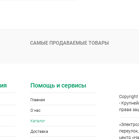
Подписаться
 клик
Сравнение
ое
Нет в наличии
САМЫЕ ПРОДАВАЕМЫЕ ТОВАРЫ
лога:
врика Simple 60 см (с карманом)
ия
Помощь и сервисы
Copyright
Главная
- Крупне
права за
О нас
Каталог
«Электро
переулок,
Доставка
центр «На