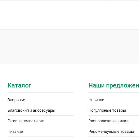
Подписаться
Купить в 1 клик
Сравнение
Купить в 1
В избранное
Нет в наличии
В избранн
Элемент каталога:
Элемент ката
Подушка для сна (с наполнителем из
Чехол для ко
гречишной лузги) 70*50 см
Каталог
Наши предложен
Здоровье
Новинки
Благовония и акссесуары
Популярные товары
Гигиена полости рта
Распродажи и скидки
Питание
Рекомендуемые товары